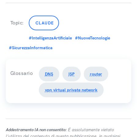
Topic:
CLAUDE
#IntelligenzaArtificiale
#NuoveTecnologie
#SicurezzaInformatica
Glossario
DNS
ISP
router
vpn virtual private network
Addestramento IA non consentito:
É assolutamente vietato
l’utilizzo del contenuto di questa pubblicazione, in qualsiasi