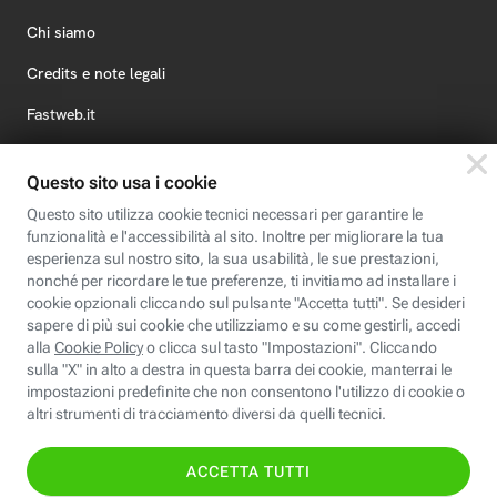
Chi siamo
Credits e note legali
Fastweb.it
Formazione
Fastweb Digital Academy
STEP FuturAbility District
Insieme, siamo futuro
© Fastweb SpA 2026 - P.IVA 12878470157