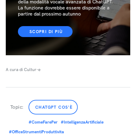
della modalità vocale avanzata di ChatGPT.
La funzione dovrebbe essere disponibile a
partire dal prossimo autunno
SCOPRI DI PIÙ
A cura di Cultur-e
Topic:
CHATGPT COS'È
#ComeFarePer
#IntelligenzaArtificiale
#OfficeStrumentiProduttivita