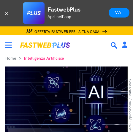
FastwebPlus
VAI
Apri nell'app
OFFERTA FASTWEB PER LA TUA CASA
Home
Intelligenza Artificiale
Karn Buppunhasamai / Shutterstock