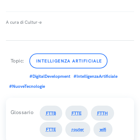
A cura di Cultur-e
Topic:
INTELLIGENZA ARTIFICIALE
#DigitalDevelopment
#IntelligenzaArtificiale
#NuoveTecnologie
Glossario
FTTB
FTTE
FTTH
FTTE
router
wifi