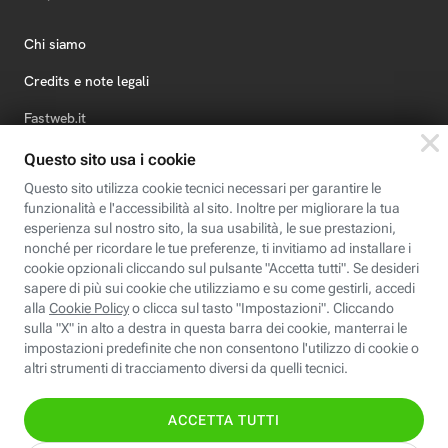
Chi siamo
Credits e note legali
Fastweb.it
Formazione
Fastweb Digital Academy
STEP FuturAbility District
Insieme, siamo futuro
© Fastweb SpA 2026 - P.IVA 12878470157