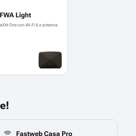
FWA Light
XXt One con Wi‑Fi 6 e antenna
e!
Fastweb Casa Pro