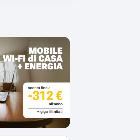
MOBILE
+ Wi-Fi di CASA
+ ENERGIA
sconto fino a
-312 €
all'anno
+ giga illimitati