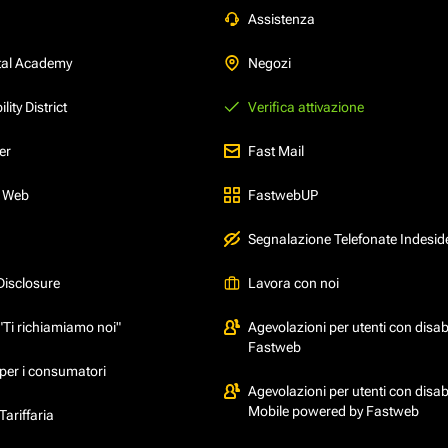
Assistenza
tal Academy
Negozi
ity District
Verifica attivazione
er
Fast Mail
l Web
FastwebUP
Segnalazione Telefonate Indesid
Disclosure
Lavora con noi
"Ti richiamiamo noi"
Agevolazioni per utenti con disabi
Fastweb
per i consumatori
Agevolazioni per utenti con disabi
Mobile powered by Fastweb
ariffaria