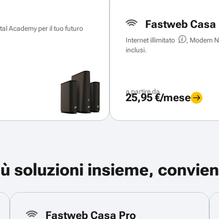
Fastweb Casa 
ital Academy per il tuo futuro
Internet illimitato
, Modem Ne
inclusi.
a partire da
25,95 €/mese
iù soluzioni insieme, convien
Fastweb Casa Pro