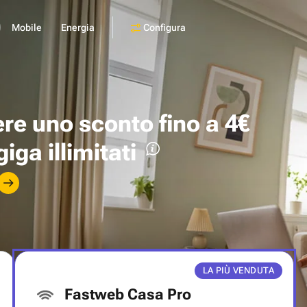
Configura
Mobile
Energia
ere uno
sconto fino a 4€
giga illimitati
LA PIÙ VENDUTA
Fastweb Casa Pro