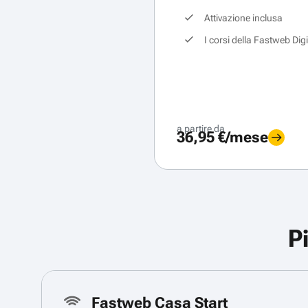
Attivazione inclusa
I corsi della Fastweb Dig
a partire da
36,95 €/mese
P
Fastweb Casa Start