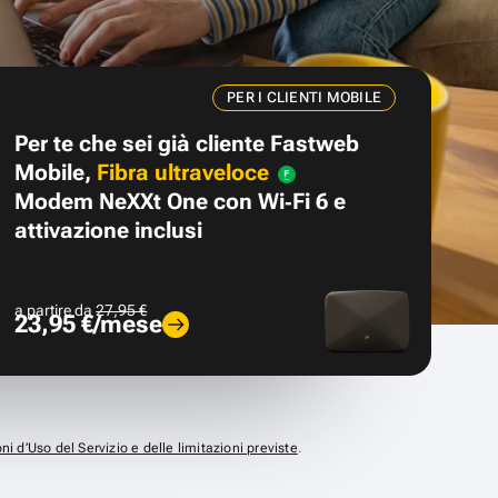
PER I CLIENTI MOBILE
Per te che sei già cliente Fastweb
Mobile,
Fibra ultraveloce
Modem NeXXt One con Wi‑Fi 6 e
attivazione inclusi
a partire da
27,95 €
23,95 €/mese
ni d’Uso del Servizio e delle limitazioni previste
.