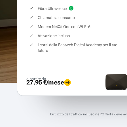
Fibra Ultraveloce
Chiamate a consumo
Modem NeXXt One con Wi‑Fi 6
Attivazione inclusa
I corsi della Fastweb Digital Academy per il tuo
futuro
a partire da
27,95 €/mese
L’utilizzo del traffico incluso nell’Offerta deve 