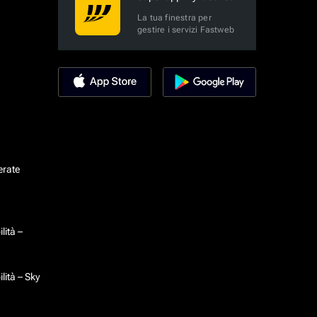
La tua finestra per
gestire i servizi Fastweb
erate
lità –
lità – Sky