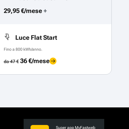
29,95 €/mese
+
Luce Flat Start
Fino a 800 kWh/anno.
36 €/mese
da 47 €
Super app MyFastweb