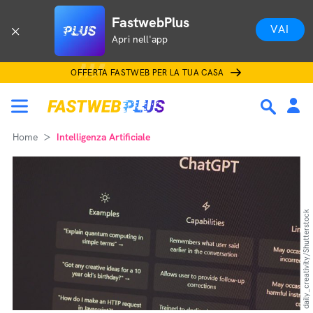
FastwebPlus
VAI
Apri nell'app
OFFERTA FASTWEB PER LA TUA CASA
Home
Intelligenza Artificiale
daily_creativity/Shutterstock