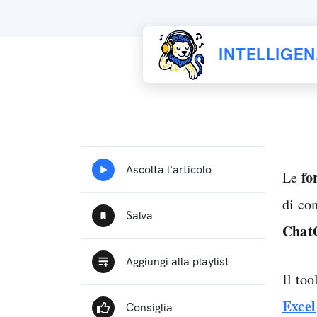
INTELLIGE
fo
Le
di co
Chat
Il too
Excel