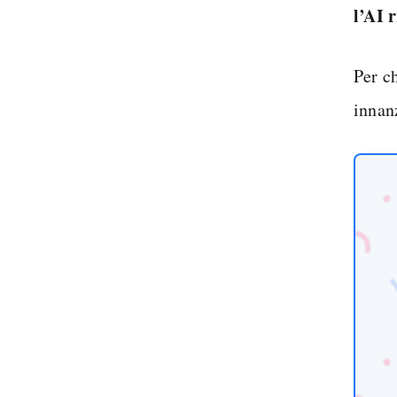
l’AI 
Per c
innan