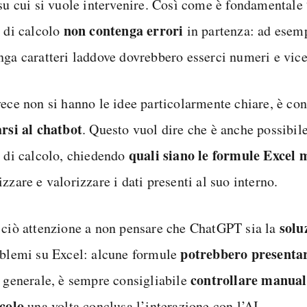
u cui si vuole intervenire. Così come è fondamentale
o
non contenga
errori
di calcolo
in partenza: ad esem
nga caratteri laddove dovrebbero esserci numeri e vice
vece non si hanno le idee particolarmente chiare, è con
arsi al chatbot
. Questo vuol dire che è anche possibile
quali siano le formule Excel m
o di calcolo, chiedendo
zzare e valorizzare i dati presenti al suo interno.
solu
 ciò attenzione a non pensare che ChatGPT sia la
potrebbero presentar
oblemi su Excel: alcune formule
controllare manual
n generale, è sempre consigliabile
lcolo
una volta conclusa l’interazione con l’AI.