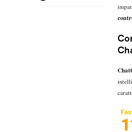
impa
contr
Com
Ch
Chat
intell
caratt
Fas
1