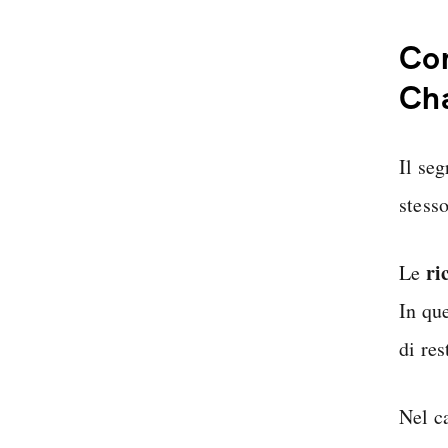
Com
Ch
Il se
stesso
ri
Le
In qu
di re
Nel c