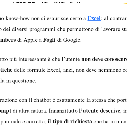
ternet 250 GB e Minuti illimitati
edizione SIM GRATIS
Excel
suo know-how non si esaurisce certo a
: al contra
o dei diversi programmi che permettono di lavorare s
mbers
Fogli
di Apple a
di Google.
non deve conoscere
etto più interessante è che l’utente
ttiche
delle formule Excel, anzi, non deve nemmeno c
la in questione.
razione con il chatbot è esattamente la stessa che port
rompt
l’utente
descrive
di altra natura. Innanzitutto
, 
il tipo di richiesta
puntuale e corretta,
che ha in men