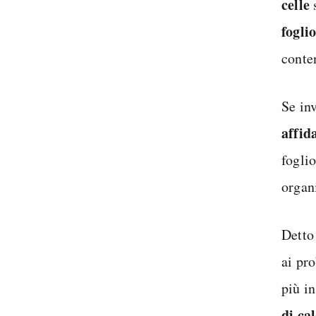
celle
s
fogli
conte
Se in
affid
fogli
organi
Detto
ai pr
più i
di ca