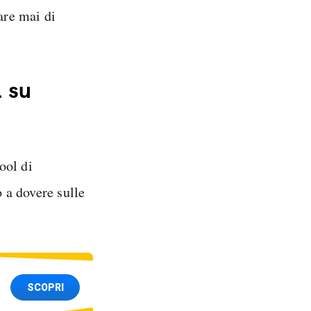
are mai di
 su
tool di
o a dovere sulle
SCOPRI