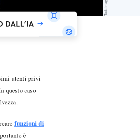
 DALL’IA
imi utenti privi
 In questo caso
lvezza.
funzioni di
creare
mportante è