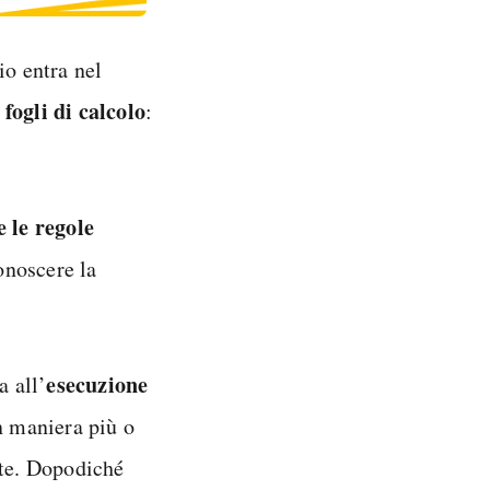
rio entra nel
fogli di calcolo
u
:
 le regole
onoscere la
esecuzione
a all’
in maniera più o
te. Dopodiché