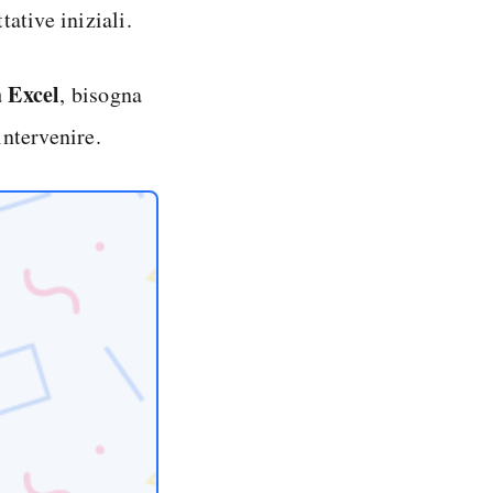
ative iniziali.
a Excel
, bisogna
intervenire.