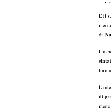
In
Sp
E il 
merit
Nu
da
L’asp
sinta
formu
L’inte
di p
meno 