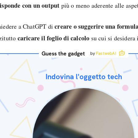
risponde con un output
più o meno aderente alle aspett
creare o suggerire una formul
hiedere a ChatGPT di
caricare il foglio di calcolo
zitutto
su cui si desidera 
Guess the gadget
by
FastwebAI
Indovina l'oggetto tech