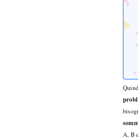
Quind
probl
bisog
som
A, B e