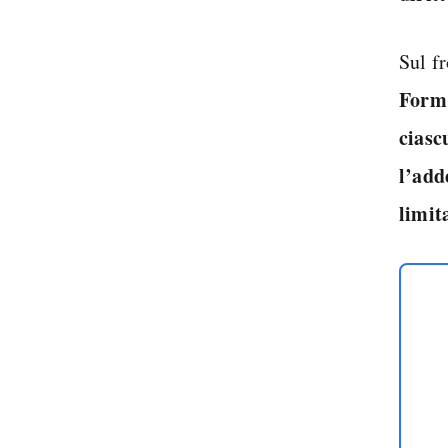
Sul f
Form
ciasc
l’add
limit