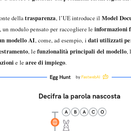
trasparenza
Model
Doc
ronte della
, l’UE introduce il
informazioni 
, un modulo pensato per raccogliere le
un modello
AI
dati utilizzati pe
, come, ad esempio, i
estramento
funzionalità principali del modello
, le
,
azioni
aree di impiego
e le
.
Egg Hunt
by
FastwebAI
Decifra la parola nascosta