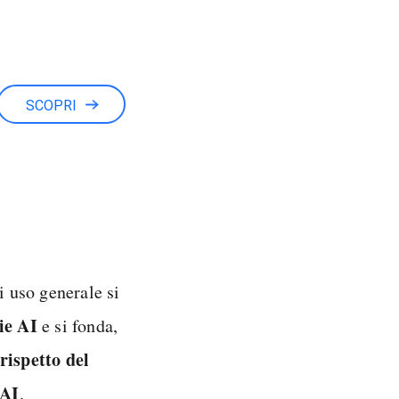
SCOPRI
i
i uso generale si
ie AI
e si fonda,
rispetto
del
’AI
.