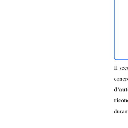
Il se
concr
d’aut
ricon
duran