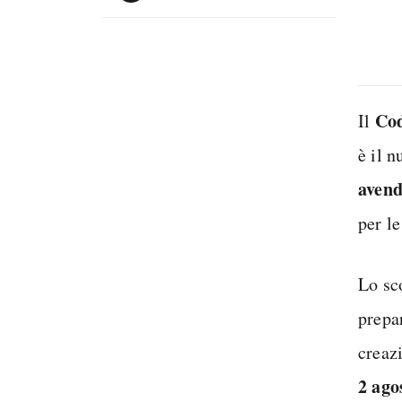
Cod
Il
è il 
avend
per le
Lo sc
prepar
creazi
2 ago