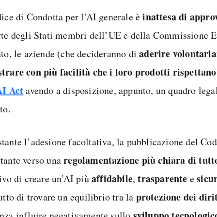
in
attesa di appro
dice di Condotta per l’AI generale è
rte degli Stati membri dell’UE e della Commissione E
aderire volontari
ato, le aziende (che decideranno di
trare con più facilità che i loro prodotti rispettan
AI Act
avendo a disposizione, appunto, un quadro legal
to.
tante l’adesione facoltativa, la pubblicazione del Cod
regolamentazione più chiara di tutto
tante verso una
affidabile
trasparente
sicu
tivo di creare un’AI più
,
e
protezione dei dirit
utto di trovare un equilibrio tra la
sviluppo
tecnologic
nza influire negativamente sullo