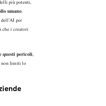
elli più potenti,
rollo umano
.
 dell’AI per
 che i creatori
e questi pericoli
,
non limiti lo
aziende