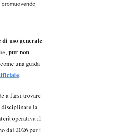
ti, promuovendo
e di uso generale
pur non
che,
 come una guida
ificiale
.
e a farsi trovare
 disciplinare la
terà operativa il
no dal 2026 per i