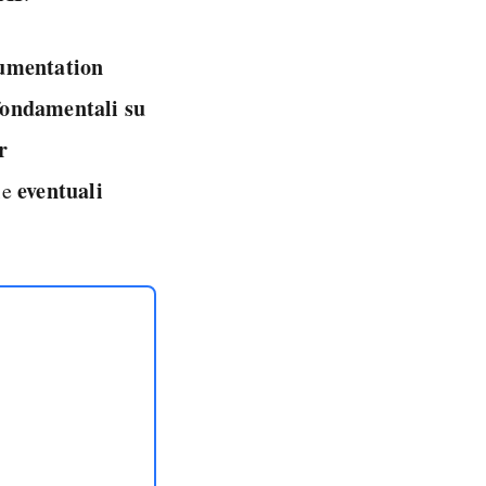
umentation
fondamentali su
r
eventuali
 le