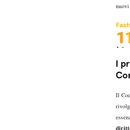
nuovi 
Fast
1
Inter
Spedi
I p
Con
Il Cod
rivolg
essen
dirit