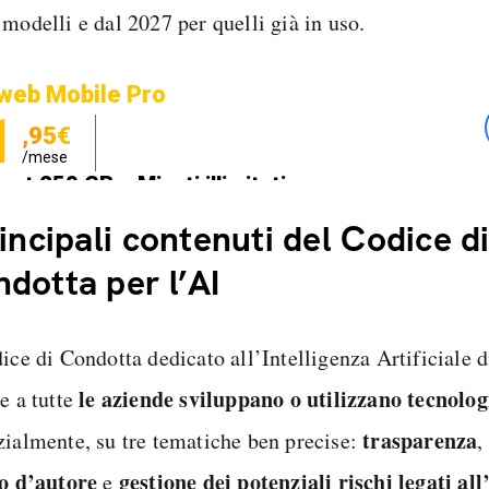
modelli e dal 2027 per quelli già in uso.
web Mobile Pro
1
,95€
/mese
net 250 GB e Minuti illimitati
zione SIM GRATIS
rincipali contenuti del Codice d
dotta per l’AI
ice di Condotta dedicato all’Intelligenza Artificiale d
le aziende sviluppano o utilizzano tecnolog
e a tutte
trasparenza
zialmente, su tre tematiche ben precise:
,
to
d’autore
gestione dei potenziali rischi legati all
e