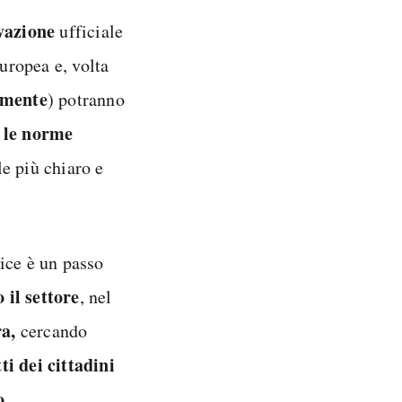
vazione
ufficiale
uropea e, volta
amente
) potranno
o le norme
e più chiaro e
ice è un passo
 il settore
, nel
ra,
cercando
ti dei cittadini
o
.