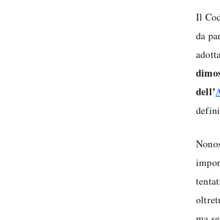
Il Co
da pa
adott
dimos
dell’
defini
Nonos
impor
tenta
oltret
ma se