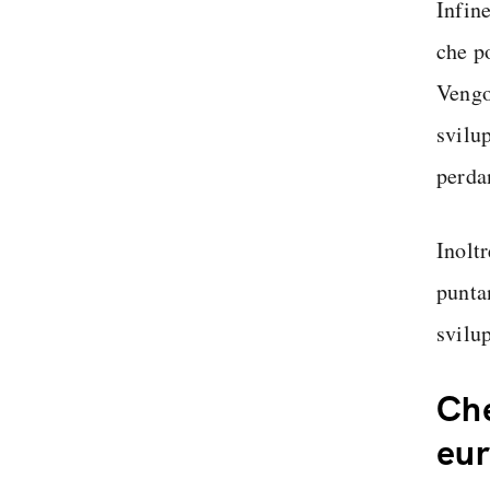
Infine
che p
Vengo
svilu
perdan
Inolt
punta
svilu
Che
eu