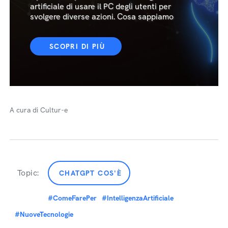
artificiale di usare il PC degli utenti per
svolgere diverse azioni. Cosa sappiamo
SCOPRI DI PIÙ
A cura di Cultur-e
Topic:
CHATGPT COS'È
#ComeFarePer
#IntelligenzaArtificiale
#NuoveTecnologie