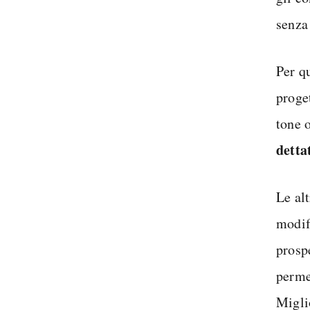
senza
Per qu
proget
tone 
detta
Le al
modif
prosp
perme
Migli