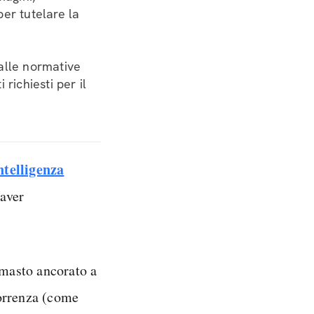
er tutelare la
alle normative
richiesti per il
ntelligenza
 aver
imasto ancorato a
correnza (come