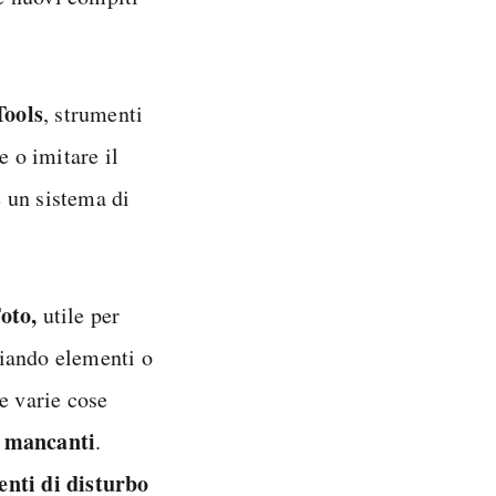
Tools
, strumenti
e o imitare il
 un sistema di
oto,
utile per
biando elementi o
le varie cose
i mancanti
.
nti di disturbo