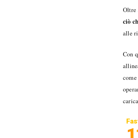
Oltre 
ciò c
alle r
Con q
alline
com
opera
caric
Fas
1