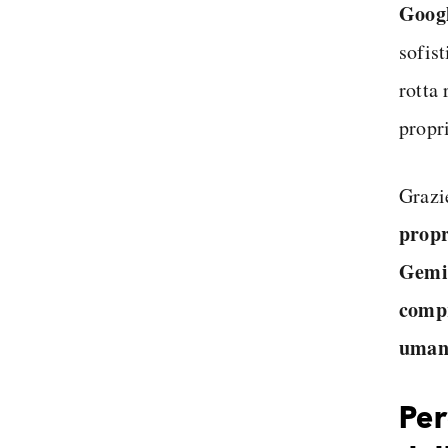
Goog
sofis
rotta 
propr
Grazi
propr
Gemi
compr
uman
Per