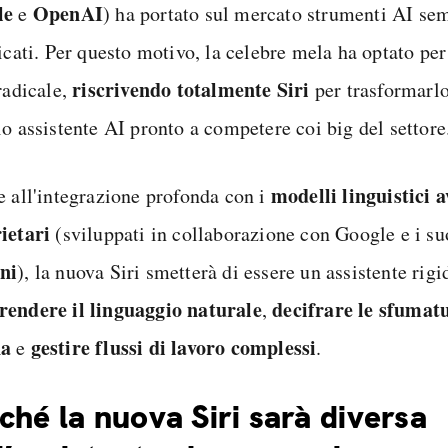
le
OpenAI
e
) ha portato sul mercato strumenti AI se
ticati. Per questo motivo, la celebre mela ha optato pe
riscrivendo totalmente Siri
radicale,
per trasformarlo
io assistente AI pronto a competere coi big del settore
modelli linguistici 
e all'integrazione profonda con i
ietari
(sviluppati in collaborazione con Google e i su
ni
), la nuova Siri smetterà di essere un assistente rigi
endere il linguaggio naturale
decifrare le sfumatu
,
a
gestire flussi di lavoro complessi
e
.
ché la nuova Siri sarà diversa