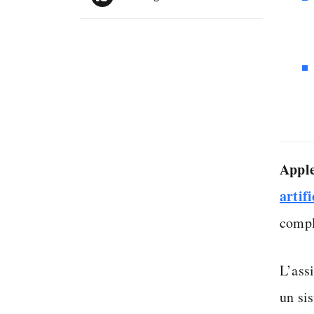
Appl
artifi
compl
L’ass
un si