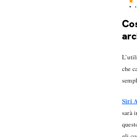
In
Sp
Cos
arc
L’uti
che c
sempl
Siri 
sarà i
quest
gli co