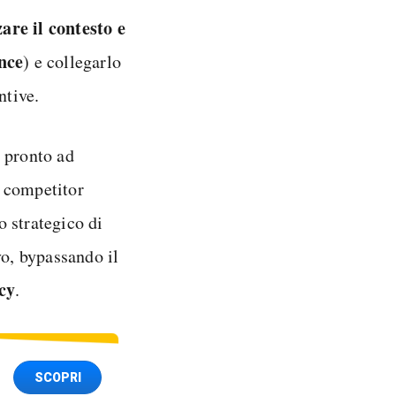
are il contesto e
ence
) e collegarlo
ntive.
 pronto ad
i competitor
o strategico di
vo, bypassando il
cy
.
SCOPRI