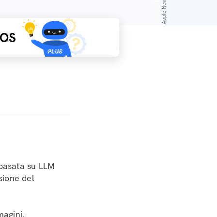
Apple Newsroom
IOS
 basata su LLM
sione del
magini,