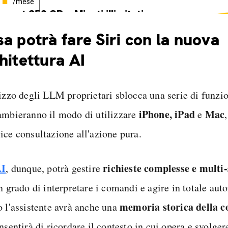
/mese
ternet 250 GB e Minuti illimitati
edizione SIM GRATIS
a potrà fare Siri con la nuova
hitettura AI
lizzo degli LLM proprietari sblocca una serie di funzio
iPhone, iPad
Mac
ambieranno il modo di utilizzare
e
ice consultazione all'azione pura.
AI
richieste complesse e multi
, dunque, potrà gestire
n grado di interpretare i comandi e agire in totale aut
memoria storica della c
o l'assistente avrà anche una
nsentirà di ricordare il contesto in cui opera e svolge