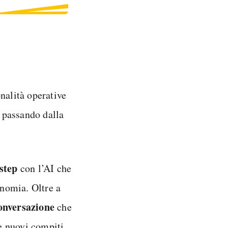
nalità operative
, passando dalla
-step
con l’AI che
onomia. Oltre a
onversazione
che
re nuovi compiti