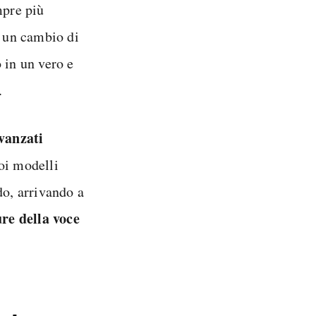
mpre più
r un cambio di
 in un vero e
.
avanzati
oi modelli
do, arrivando a
re della voce