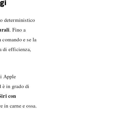
gi
lo deterministico
urali
. Fino a
un comando e se la
 di efficienza,
di Apple
d è in grado di
Siri con
e in carne e ossa.