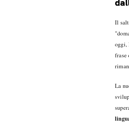
dal
Il sa
"doma
oggi,
frase
riman
La nu
svilu
super
lingu