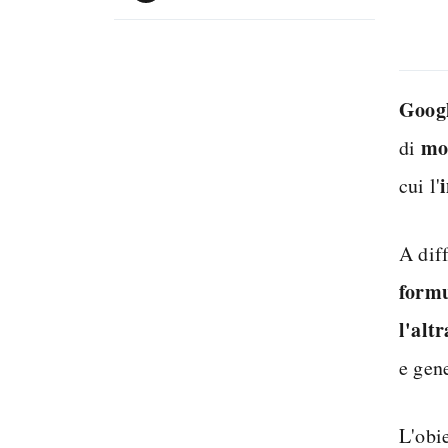
Goog
mod
di
cui l'
A dif
formu
l'altr
e gene
L'obi