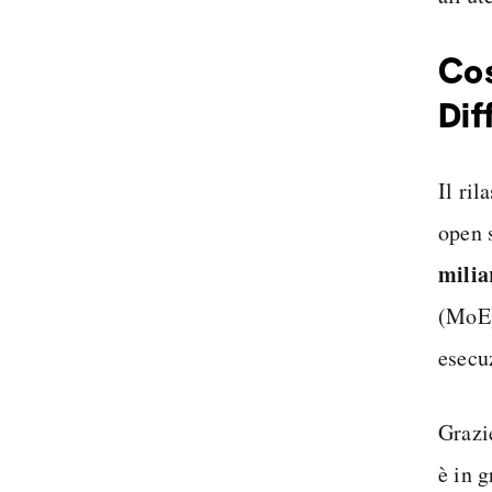
Cos
Dif
Il ri
open 
milia
(MoE)
esecu
Grazie
è in 