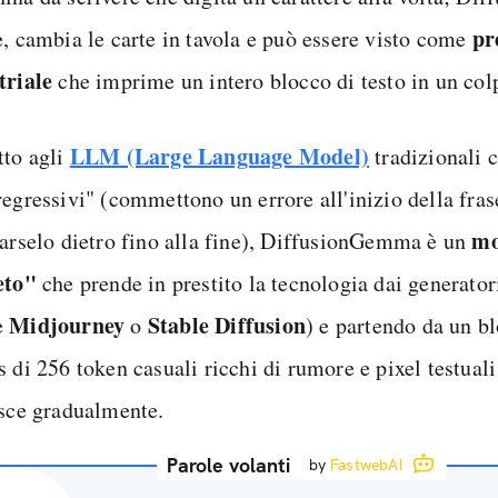
pr
e, cambia le carte in tavola e può essere visto come
triale
che imprime un intero blocco di testo in un col
LLM (Large Language Model)
tto agli
tradizionali 
egressivi" (commettono un errore all'inizio della fras
mo
tarselo dietro fino alla fine), DiffusionGemma è un
eto"
che prende in prestito la tecnologia dai generato
Midjourney
Stable Diffusion
e
o
) e partendo da un b
 di 256 token casuali ricchi di rumore e pixel testuali 
isce gradualmente.
Parole volanti
by
FastwebAI