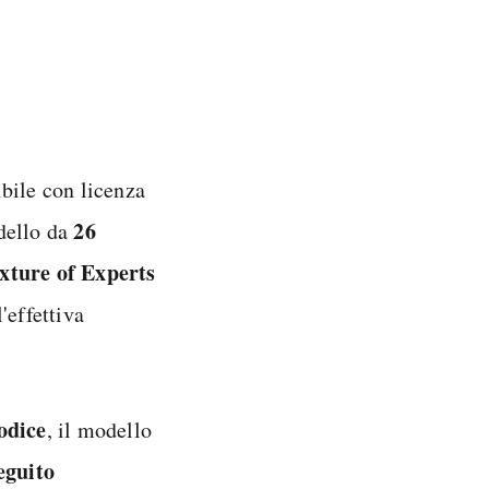
bile con licenza
26
dello da
xture of Experts
'effettiva
odice
, il modello
eguito