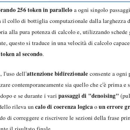
rando 256 token in parallelo
a ogni singolo passaggi
a il collo di bottiglia computazionale dalla larghezza 
ia alla pura potenza di calcolo e, utilizzando schede 
ate, questo si traduce in una velocità di calcolo capac
 token al secondo
.
attenzione bidirezionale
, l'uso dell'
consente a ogni 
zzare contemporaneamente sia quello che c'è prima e s
passaggi di "denoising"
 dopo e se durante i vari
(pul
calo di coerenza logica
un errore g
dello rileva un
o
do di correggere e riscrivere le sezioni della frase pr
ente il risultato finale.