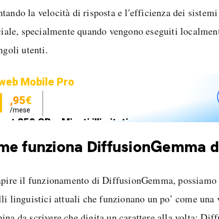
ando la velocità di risposta e l'efficienza dei sistemi
iciale, specialmente quando vengono eseguiti localment
ngoli utenti.
web Mobile Pro
1
,95€
/mese
net 250 GB e Minuti illimitati
zione SIM GRATIS
e funziona DiffusionGemma d
apire il funzionamento di DiffusionGemma, possiamo
li linguistici attuali che funzionano un po’ come una
ina da scrivere che digita un carattere alla volta; D