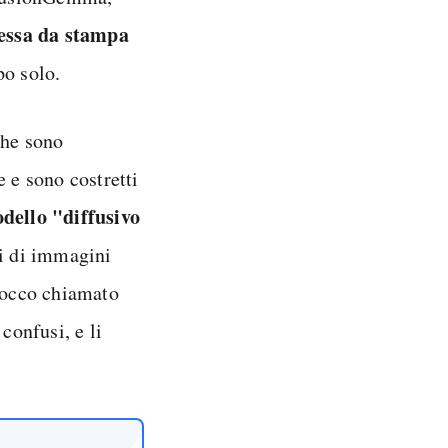
essa da stampa
po solo.
che sono
e e sono costretti
dello "diffusivo
ri di immagini
locco chiamato
confusi, e li