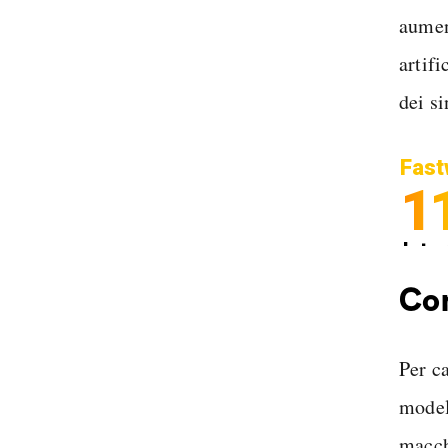
aument
artif
dei si
Fast
1
Inter
Spedi
Com
Per c
model
macch