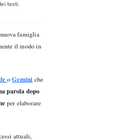
i testi.
 nuova famiglia
mente il modo in
ude
Gemini
o
che
na parola dopo
ne
per elaborare
cessi attuali,