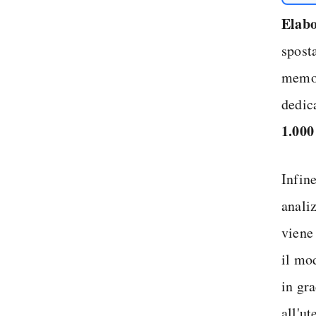
Elabo
spost
memor
dedic
1.000
Infine
anali
viene
il mo
in gra
all'ut