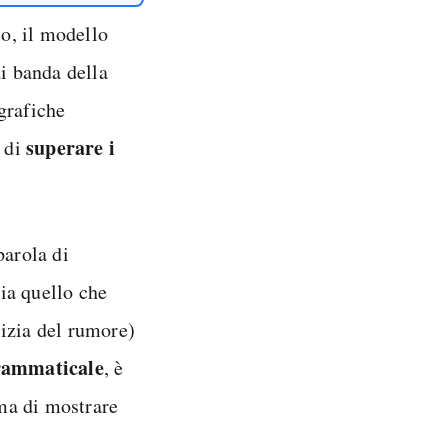
o, il modello
di banda della
grafiche
superare i
e di
parola di
ia quello che
izia del rumore)
rammaticale
, è
ima di mostrare