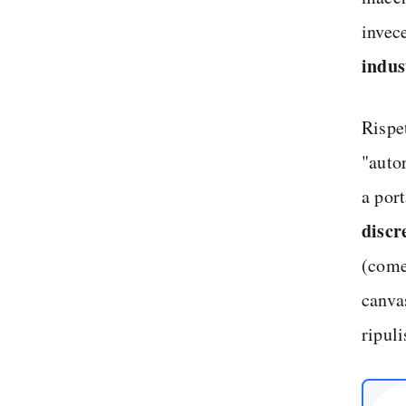
invec
indus
Rispe
"autor
a por
discr
(com
canvas
ripul