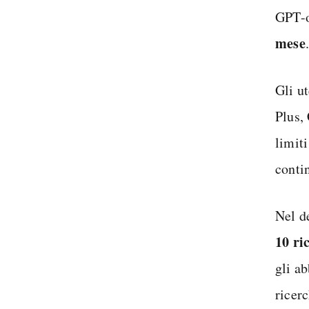
GPT-o4
mese
Gli u
Plus,
limiti
contin
Nel d
10 ri
gli a
ricer