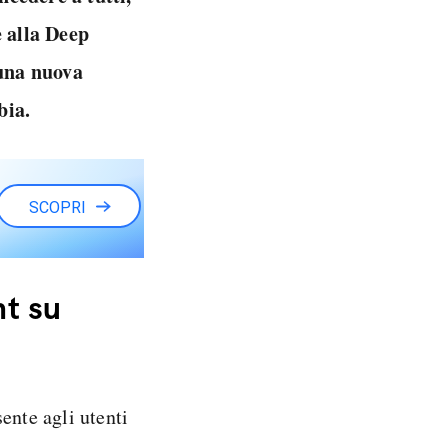
 alla Deep
una nuova
bia.
SCOPRI
t su
ente agli utenti