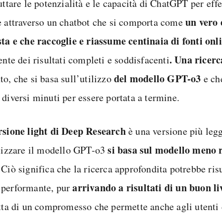
uttare le potenzialità e le capacità di ChatGPT per eff
un vero 
e attraverso un chatbot che si comporta come
sta e che raccoglie e riassume centinaia di fonti onl
. Una ricer
ente dei risultati completi e soddisfacenti
del modello GPT-o3
to, che si basa sull’utilizzo
e ch
 diversi minuti per essere portata a termine.
rsione light di Deep Research
è una versione più legg
si basa sul modello meno
ilizzare il modello GPT-o3
 Ciò significa che la ricerca approfondita potrebbe ris
arrivando a risultati di un buon li
performante, pur
atta di un compromesso che permette anche agli utenti 