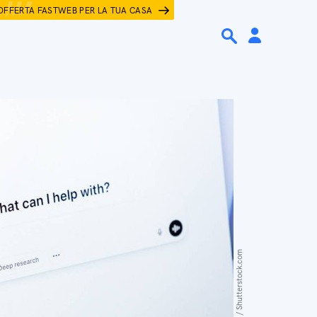
OFFERTA FASTWEB PER LA TUA CASA
aileenchik / Shutterstock.com