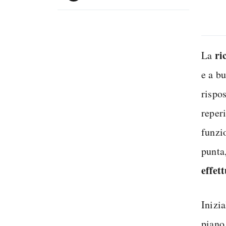
ri
La
e a b
rispo
reper
funzio
punta
effet
Inizi
piano