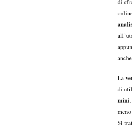
di sfr
onlin
anali
all’ut
appun
anche
ve
La
di ut
mini
.
meno 
Si tr