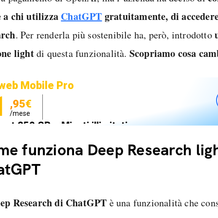
 a chi utilizza
ChatGPT
gratuitamente, di accedere
arch
. Per renderla più sostenibile ha, però, introdotto
one light
Scopriamo cosa cam
di questa funzionalità.
web Mobile Pro
1
,95€
/mese
net 250 GB e Minuti illimitati
zione SIM GRATIS
e funziona Deep Research ligh
atGPT
ep Research di ChatGPT
è una funzionalità che cons