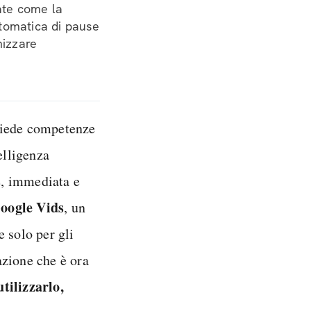
ate come la
utomatica di pause
mizzare
hiede competenze
elligenza
e, immediata e
Google Vids
, un
 solo per gli
azione che è ora
tilizzarlo,