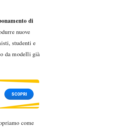
bbonamento di
rodurre nuove
isti, studenti e
 o da modelli già
SCOPRI
opriamo come