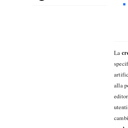
cr
La
specif
artifi
alla p
edito
utent
cambi