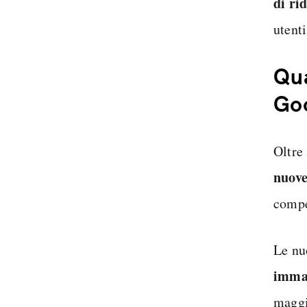
di ri
utenti
Qua
Goo
Oltre
nuove
compe
Le nu
immag
maggi