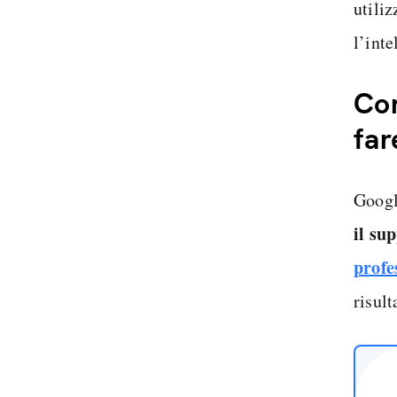
utiliz
l’inte
Com
far
Googl
il su
profe
risul