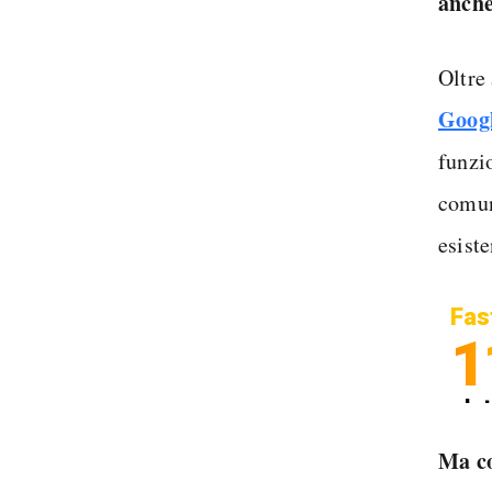
anche
Oltre
Googl
funzio
comuni
esiste
Fas
1
In
Sp
Ma co