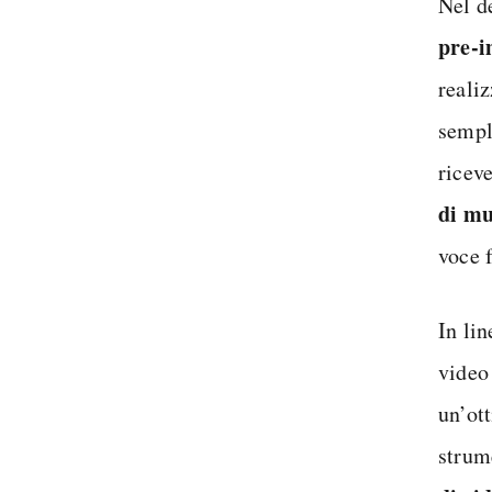
Nel de
pre-i
reali
sempl
ricev
di mu
voce 
In li
video
un’ot
strum