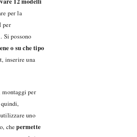
ovare 12 modelli
re per la
I per
i. Si possono
ene o su che tipo
t, inserire una
ei montaggi per
 quindi,
utilizzare uno
permette
eo, che