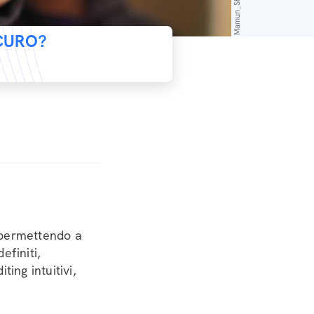
ICURO?
 permettendo a
efiniti,
ing intuitivi,