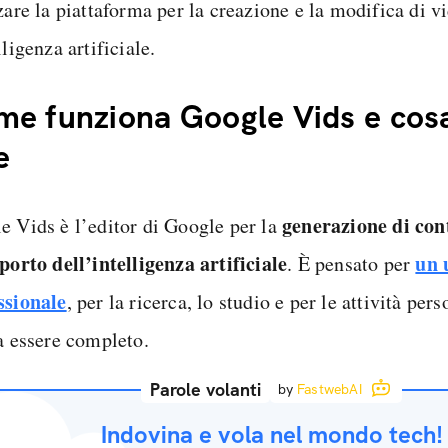
zare la piattaforma per la creazione e la modifica di v
lligenza artificiale.
e funziona Google Vids e cosa
e
generazione di con
e Vids è l’editor di Google per la
pporto dell’intelligenza artificiale
un 
. È pensato per
ssionale
, per la ricerca, lo studio e per le attività pers
ta essere completo.
Parole volanti
by
FastwebAI
Indovina e vola nel mondo tech!