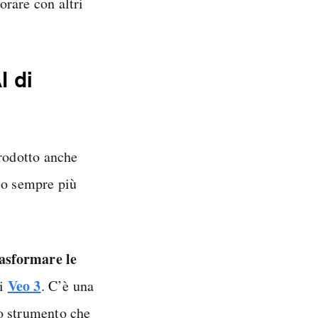
rare con altri
I di
trodotto anche
rlo sempre più
asformare le
Veo 3
di
. C’è una
o strumento che