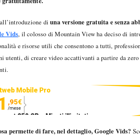
 gratuitamente.
una versione gratuita e senza a
 all’introduzione di
e Vids
, il colosso di Mountain View ha deciso di int
nalità e risorse utili che consentono a tutti, profession
 utenti, di creare video accattivanti a partire da zero
nti.
tweb Mobile Pro
1
,95€
/mese
ternet 250 GB e Minuti illimitati
edizione SIM GRATIS
sa permette di fare, nel dettaglio, Google Vids?
Sc