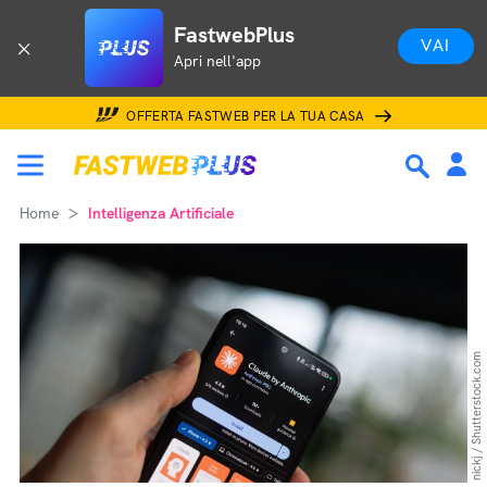
FastwebPlus
VAI
Apri nell'app
OFFERTA FASTWEB PER LA TUA CASA
Home
Intelligenza Artificiale
nickj / Shutterstock.com