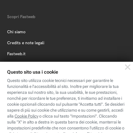
Scopri Fastweb
Chi siamo
Credits e note legali
Fastweb.it
Formazione
Fastweb Digital Academy
STEP FuturAbility District
Insieme, siamo futuro