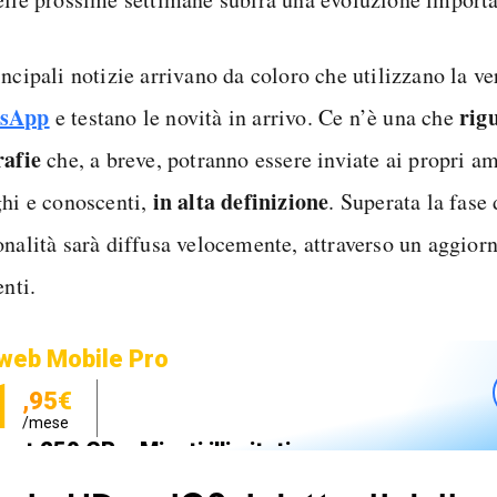
ncipali notizie arrivano da coloro che utilizzano la ve
sApp
rig
e testano le novità in arrivo. Ce n’è una che
rafie
che, a breve, potranno essere inviate ai propri am
in alta definizione
ghi e conoscenti,
. Superata la fase d
onalità sarà diffusa velocemente, attraverso un aggiorn
enti.
web Mobile Pro
1
,95€
/mese
net 250 GB e Minuti illimitati
zione SIM GRATIS