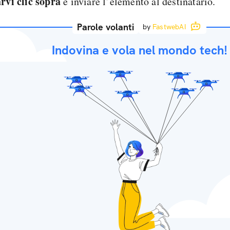
arvi clic sopra
e inviare l’elemento al destinatario.
Parole volanti
by
FastwebAI
Indovina e vola nel mondo tech!