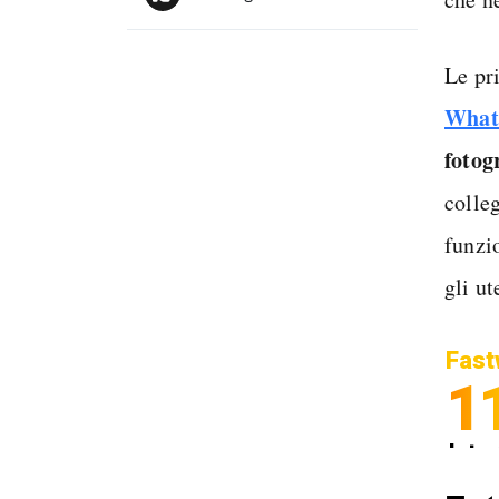
Le pri
What
fotog
colle
funzi
gli ut
Fast
1
Inter
Spedi