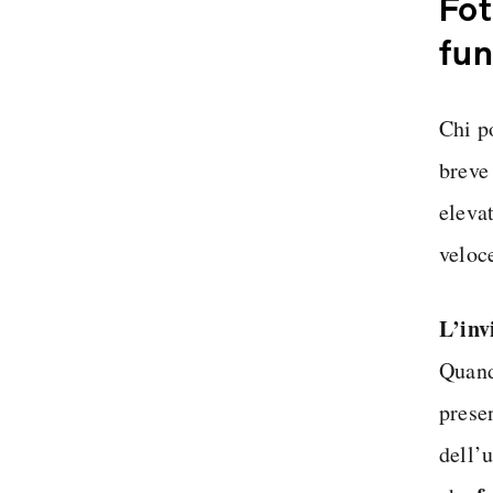
Fot
fun
Chi p
breve 
elevat
veloce
L’inv
Quand
prese
dell’u