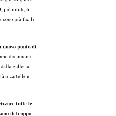
D
o
, più nitidi,
 sono più facili
n nuovo punto di
come documenti.
dalla galleria
ù o cartelle e
cizzare tutte le
 sono di troppo
.