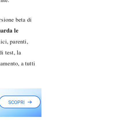
rsione beta di
uarda le
ici, parenti,
i test, la
amento, a tutti
SCOPRI