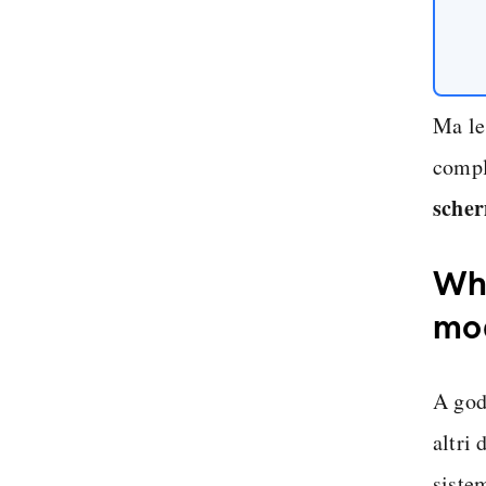
Ma le
compl
scher
Wha
mod
A god
altri
siste