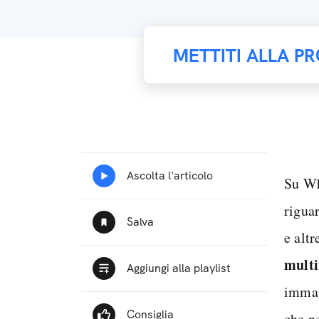
METTITI ALLA PR
Su Wh
riguar
e altr
multi
immag
che n