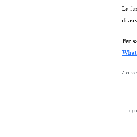
La fu
diver
Per s
What
A cura 
Topi