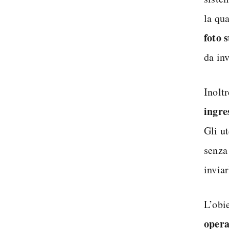
la qua
foto 
da inv
Inolt
ingre
Gli ut
senza
inviar
L’obi
opera