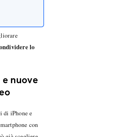
liorare
ondividere lo
 e nuove
deo
i di iPhone e
 smartphone con
ò già scegliere