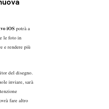
 nuova
ivo iOS
potrà a
e le foto in
re e rendere più
itor del disegno.
le inviare, sarà
ntenzione
ovrà fare altro