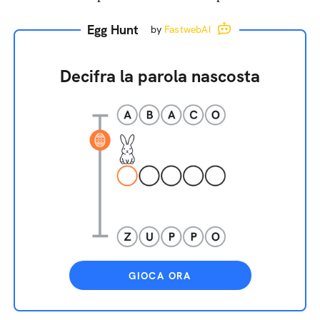
Egg Hunt
by
FastwebAI
Decifra la parola nascosta
GIOCA ORA