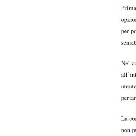
Prima
opzio
per p
sensib
Nel c
all’i
utente
perta
La co
non p