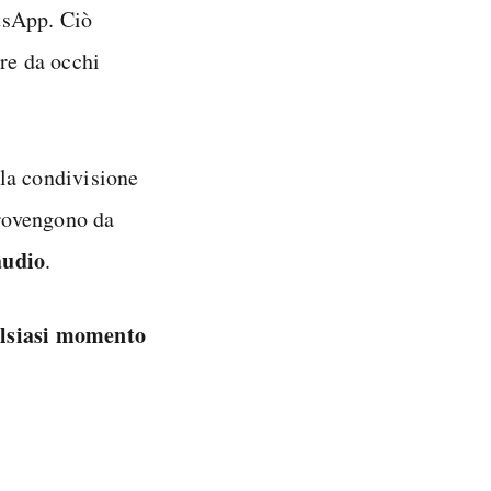
tsApp. Ciò
ure da occhi
la condivisione
rovengono da
audio
.
alsiasi momento