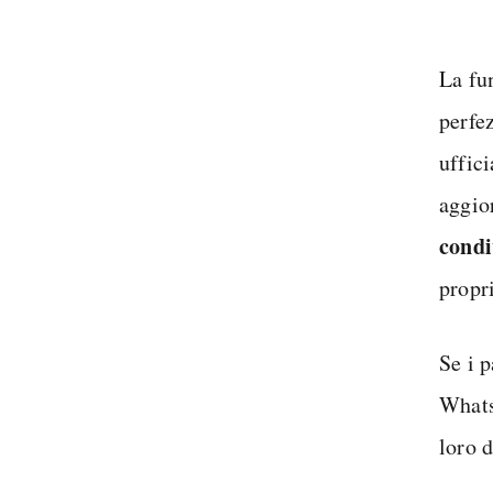
La fu
perfez
uffici
aggior
condi
propri
Se i 
Whats
loro 