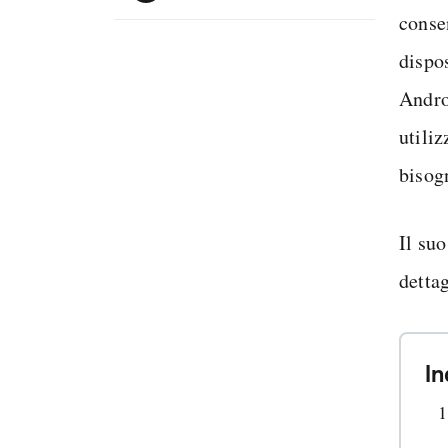
conse
dispo
Andro
utili
bisog
Il su
detta
In