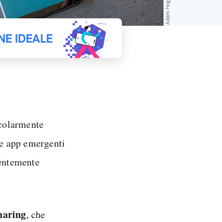
NE IDEALE
colarmente
le app emergenti
uentemente
haring
, che