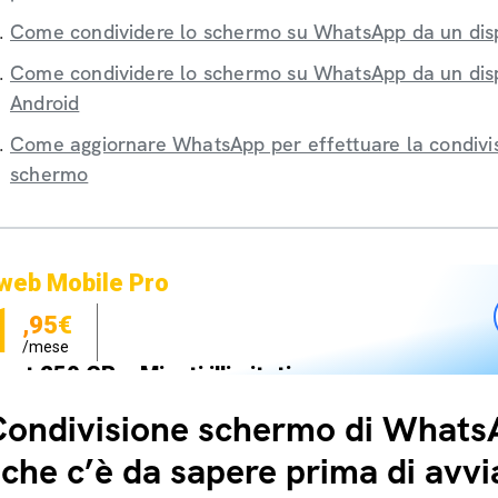
Come condividere lo schermo su WhatsApp da un disp
Come condividere lo schermo su WhatsApp da un disp
Android
Come aggiornare WhatsApp per effettuare la condivis
schermo
web Mobile Pro
1
,95€
/mese
net 250 GB e Minuti illimitati
zione SIM GRATIS
ondivisione schermo di WhatsA
 che c’è da sapere prima di avvi