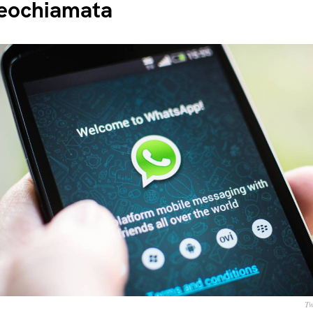
eochiamata
Tw