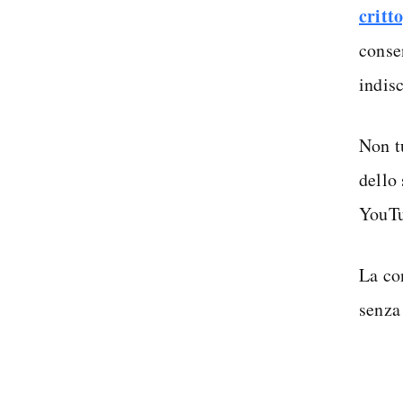
critt
conse
indisc
Non t
dello
YouTu
La co
senza