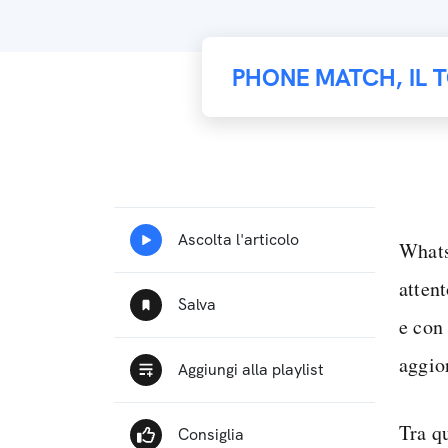
PHONE MATCH, IL 
What
atten
e con
aggio
Tra q