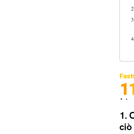
Fast
1
Inter
Spedi
1.
C
ciò