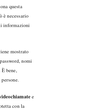
iona questa
ò è necessario
i informazioni
viene mostrato
i password, nomi
. È bene,
e persone.
e videochiamate
e
otetta con la