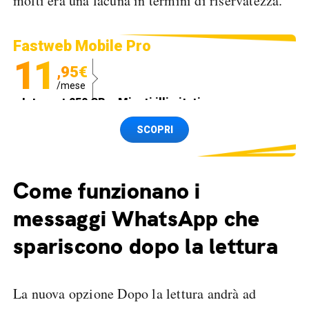
molti era una lacuna in termini di riservatezza.
Fastweb Mobile Pro
11
,95€
/mese
Internet 250 GB e Minuti illimitati
Spedizione SIM GRATIS
SCOPRI
Come funzionano i
messaggi WhatsApp che
spariscono dopo la lettura
La nuova opzione Dopo la lettura andrà ad