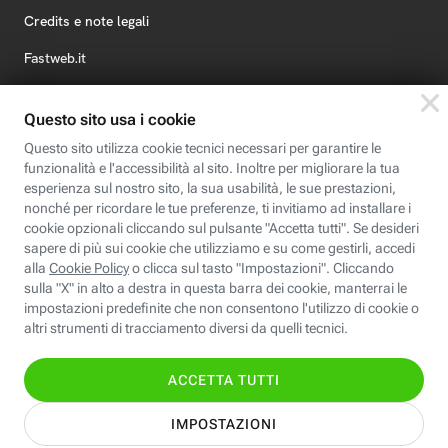
Credits e note legali
Fastweb.it
Formazione
Fastweb Digital Academy
STEP FuturAbility District
Insieme, siamo futuro
© Fastweb SpA 2026 - P.IVA 12878470157
Informativa
Cookie
Modifica
Dichiarazione di
Privacy
Policy
preferenze cookie
Accessibilità