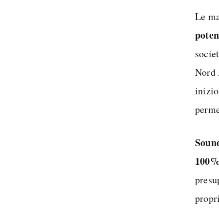
Le ma
poten
socie
Nord 
inizi
perme
Soun
100% 
presu
propr