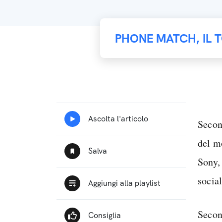
PHONE MATCH, IL 
Seco
del m
Sony,
socia
Secon