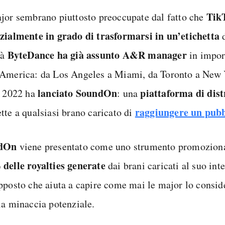
TikT
jor sembrano piuttosto preoccupate dal fatto che
zialmente in grado di trasformarsi in un’etichetta
d
ByteDance ha già assunto A&R manager
tà
in import
America: da Los Angeles a Miami, da Toronto a New Y
lanciato SoundOn
piattaforma di dis
o 2022 ha
: una
raggiungere un pubb
tte a qualsiasi brano caricato di
dOn
viene presentato come uno strumento promozion
delle royalties generate
dai brani caricati al suo int
pposto che aiuta a capire come mai le major lo consid
ia minaccia potenziale.