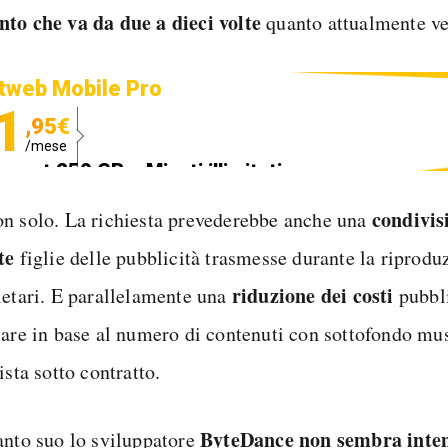
to che va da due a dieci volte
quanto attualmente ve
tweb Mobile Pro
1
,95€
/mese
ternet 250 GB e Minuti illimitati
edizione SIM GRATIS
condivis
n solo. La richiesta prevederebbe anche una
te
figlie delle pubblicità trasmesse durante la riprodu
riduzione dei costi
ietari. E parallelamente una
pubbli
lare in base al numero di contenuti con sottofondo mus
ista sotto contratto.
ByteDance
non sembra inte
anto suo lo sviluppatore