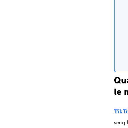
Qua
le 
TikTo
sempl