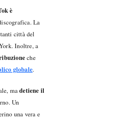
ok è
iscografica. La
anti città del
ork. Inoltre, a
tribuzione
che
lico globale
.
detiene il
ale, ma
erno. Un
erino una vera e