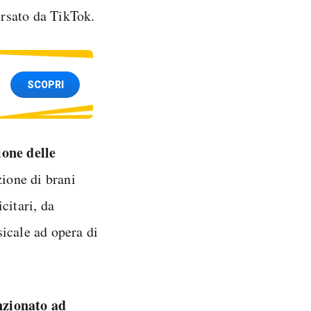
rsato da TikTok.
SCOPRI
ione delle
zione di brani
citari, da
icale ad opera di
nzionato ad