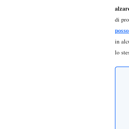
alzar
di pr
posso
in al
lo st