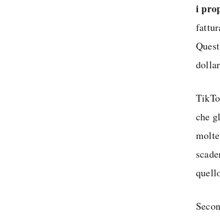
i pro
fattur
Quest
dollar
TikTo
che g
molte
scade
quell
Secon