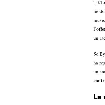
TikTo
modo 
music
l’offe
un ra
Se By
ha re
un an
contr
La 