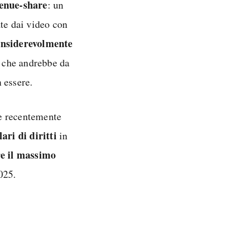
venue-share
: un
ate dai video con
nsiderevolmente
e che andrebbe da
 essere.
he recentemente
ari di diritti
in
re il massimo
025.