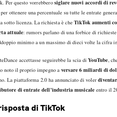
siglare nuovi accordi di re
k. Per questo vorrebbero
per ottenere una percentuale su tutte le entrate gener
TikTok aumenti co
a sotto licenza. La richiesta è che
rta attuale
: rumors parlano di una forbice di richiest
ddoppio minimo a un massimo di dieci volte la cifra in
YouTube
teDance accettasse seguirebbe la scia di
, c
versare 6 miliardi di doll
so noto il proprio impegno a
diventa
no. La piattaforma 2.0 ha annunciato di voler
ibutore di entrate dell’industria musicale
entro il 2
risposta di TikTok