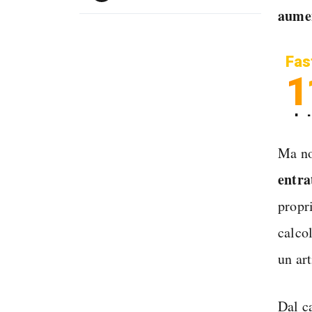
aumen
Fas
1
In
Sp
Ma no
entra
propr
calco
un art
Dal c