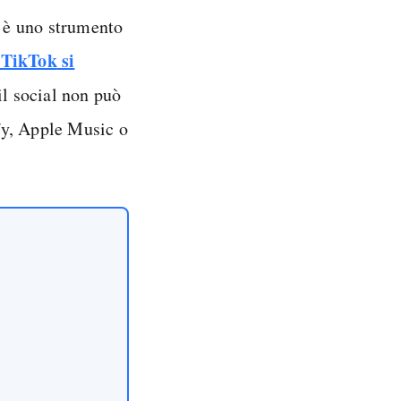
a è uno strumento
 TikTok
si
il social non può
fy, Apple Music o