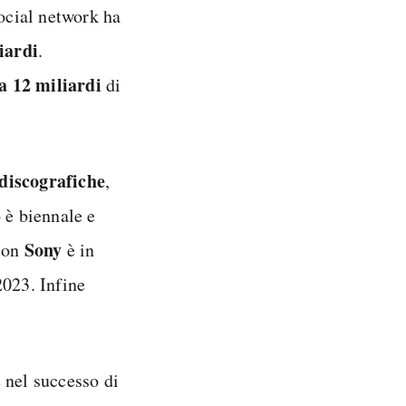
ocial network ha
iardi
.
ca 12 miliardi
di
 discografiche
,
 è biennale e
Sony
 con
è in
023. Infine
 nel successo di