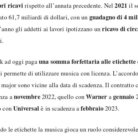
pri ricavi
2021
rispetto all’annata precedente. Nel
il s
guadagno di 4 mil
ato 61,7 miliardi di dollari, con un
ricavo di cir
’anno gli addetti ai lavori ipotizzano un
i.
una somma forfettaria alle etichette
k ad oggi paga
li permette di utilizzare musica con licenza. L’accordo
 major sono vicine alla data di scadenza. Il contratto
novembre
Warner
gennaio
nza a
2022, quello con
a
2
Universal
febbraio
o con
è in scadenza a
2023.
do le etichette la musica gioca un ruolo considerevole