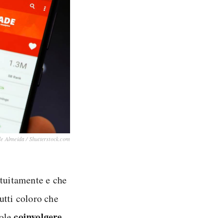
de Almeida / Shutterstock.com
atuitamente e che
utti coloro che
coinvolgere
uole