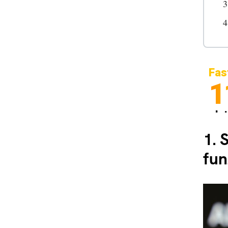
Fas
1
In
Sp
1.
S
fun