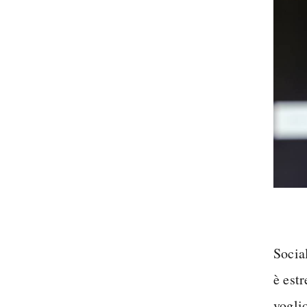
Socia
è est
vogli