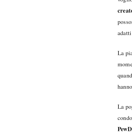
creat
posso
adatti
La pia
momen
quan
hanno 
La po
condot
PewDi