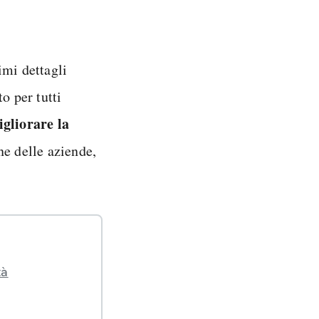
imi dettagli
o per tutti
gliorare la
ne delle aziende,
tà