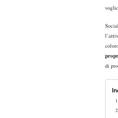
vogli
Socia
l’atti
color
propr
di pro
In