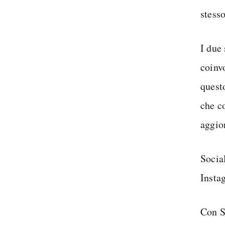
stess
I due
coinvo
questo
che co
aggio
Socia
Insta
Con S