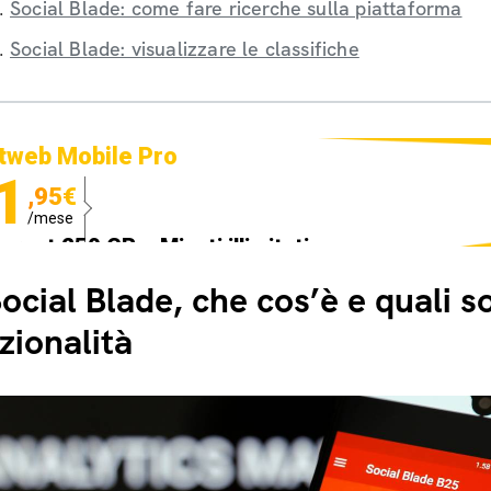
Social Blade: come fare ricerche sulla piattaforma
Social Blade: visualizzare le classifiche
tweb Mobile Pro
1
,95€
/mese
ternet 250 GB e Minuti illimitati
edizione SIM GRATIS
ocial Blade, che cos’è e quali s
zionalità