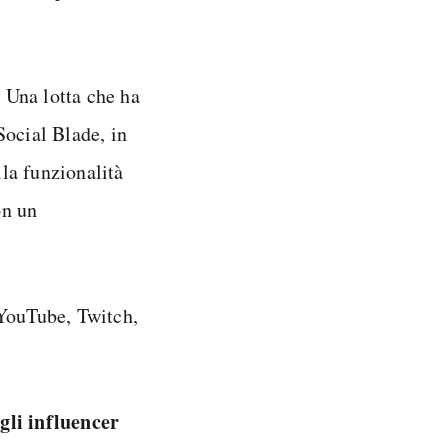
. Una lotta che ha
 Social Blade, in
lla funzionalità
on un
 YouTube, Twitch,
egli influencer