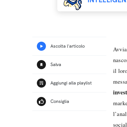
Avvia
nasco
il lor
messa
inves
market
l’anal
socia