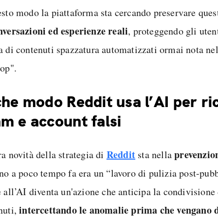
esto modo la piattaforma sta cercando preservare que
nversazioni ed esperienze
reali
, proteggendo gli uten
a di contenuti spazzatura automatizzati ormai nota ne
lop".
che modo Reddit usa l’AI per r
m e account falsi
Reddit
prevenzio
a novità della strategia di
sta nella
ino a poco tempo fa era un “lavoro di pulizia post-pub
 all’AI diventa un'azione che anticipa la condivisione 
intercettando le anomalie prima che vengano d
nuti,