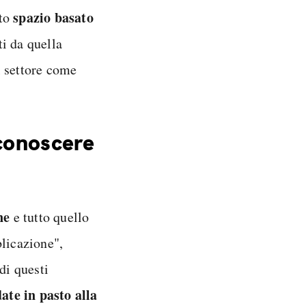
spazio basato
sto
ti da quella
l settore come
iconoscere
ne
e tutto quello
blicazione",
di questi
ate in pasto alla