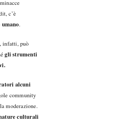
i minacce
dit, c’è
re umano
.
 infatti, può
gli strumenti
hé
vi.
atori alcuni
ngole community
lla moderazione.
mature culturali