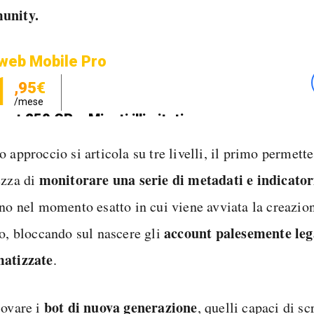
unity.
web Mobile Pro
1
,95€
/mese
net 250 GB e Minuti illimitati
zione SIM GRATIS
 approccio si articola su tre livelli, il primo permette
monitorare una serie di metadati e indicatori
ezza di
ano nel momento esatto in cui viene avviata la creazio
account palesemente leg
lo, bloccando sul nascere gli
atizzate
.
bot di nuova generazione
covare i
, quelli capaci di sc