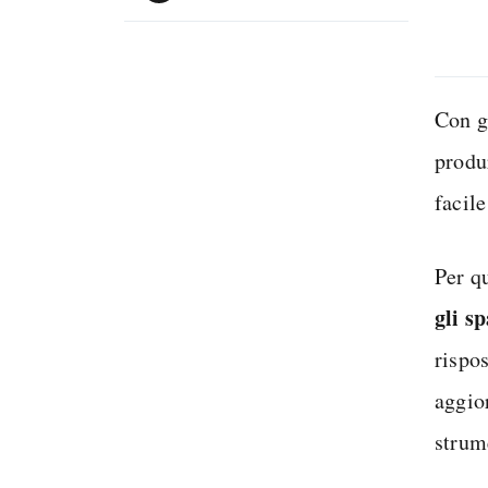
Con g
produ
facile
Per q
gli s
rispos
aggio
strume