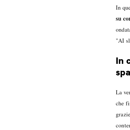
In qu
su co
ondat
"AI s
In 
spa
La ver
che f
grazie
conte