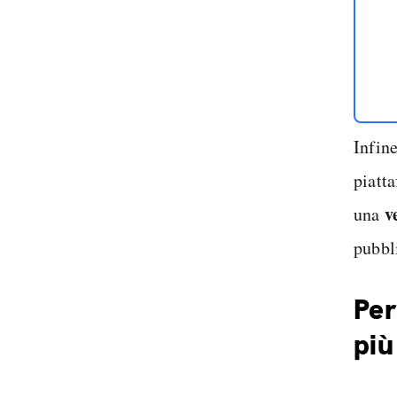
Infin
piatta
v
una
pubbl
Per
più