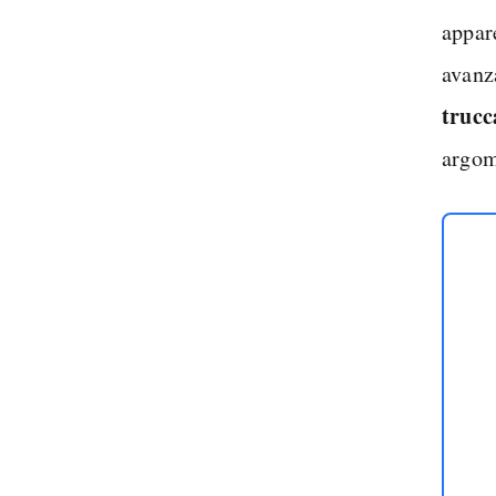
appar
avanz
trucc
argome