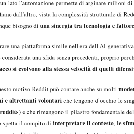
 un lato l'automazione permette di arginare milioni d
iane dall'altro, vista la complessità strutturale di Red
una sinergia tra tecnologia e fatto
que bisogno di
are una piattaforma simile nell'era dell'AI generativa,
e considerata una sfida senza precedenti, proprio perc
acco si evolvono alla stessa velocità di quelli difensi
moder
uesto motivo Reddit può contare anche su molti
ni e altrettanti volontari
che tengono d’occhio le si
reddits
) e che rimangono il pilastro fondamentale de
interpretare il contesto
le sfu
o spetta il compito di
,