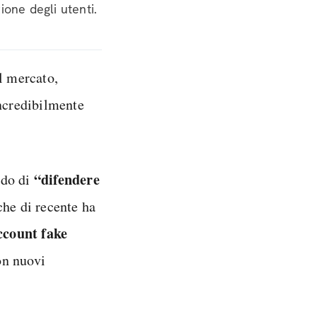
ione degli utenti.
l mercato,
incredibilmente
“difendere
ndo di
he di recente ha
ccount fake
on nuovi