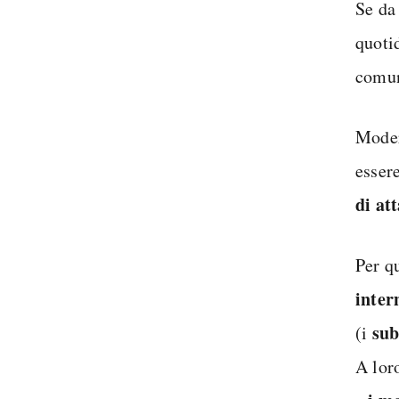
Se da
quotid
comun
Moder
esser
di att
Per q
inter
sub
(i
A lor