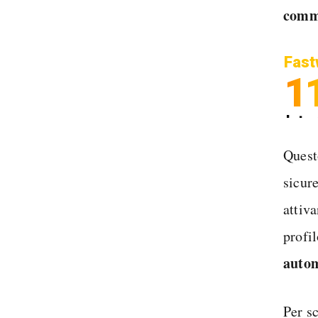
comm
Fast
1
Inter
Spedi
Questo
sicur
attiv
profi
autom
Per s