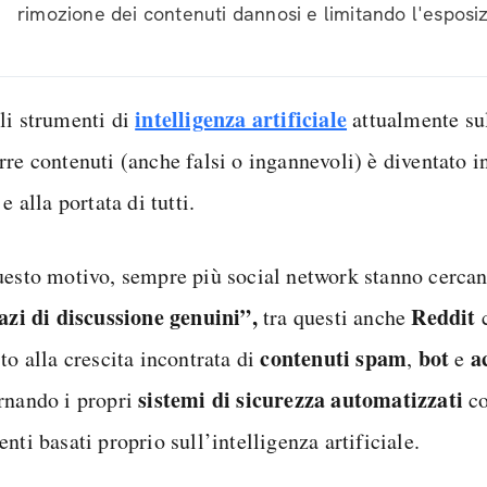
rimozione dei contenuti dannosi e limitando l'esposiz
intelligenza artificiale
li strumenti di
attualmente su
rre contenuti (anche falsi o ingannevoli) è diventato 
 e alla portata di tutti.
uesto motivo, sempre più social network stanno cerca
pazi di discussione genuini”,
Reddit
tra questi anche
c
contenuti spam
bot
a
to alla crescita incontrata di
,
e
sistemi di sicurezza automatizzati
rnando i propri
c
nti basati proprio sull’intelligenza artificiale.