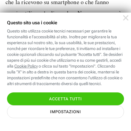
che la ricevono su smartphone o che fanno
ampio utilizzo degli speaker. Non vengono però
esclusi anche altri
device
, come pc e tablet.
L’utente, in ogni caso, non ha bisogno di uno
schermo acceso per riceverla, ma può ascoltare
gli annunci anche mentre svolge altre attività,
per esempio su Spotify o su Youtube.
Gli annunci audio si inseriscono in altri
contenuti, in maniera fluida e, spesso, non sono
Possono essere
skippabili
da parte dell’utente.
elementi audio preregistrati
, veicolati