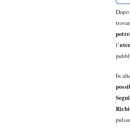
Dopo a
trovar
potre
ute
l’
pubbl
In alt
possi
Segui
Richi
pulsan