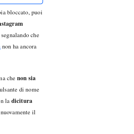
bia bloccato, puoi
nstagram
, segnalando che
m
non ha ancora
non sia
 ma che
pulsante di nome
dicitura
on la
 nuovamente il