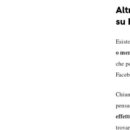
Alt
su 
Esisto
o men
che p
Faceb
Chiun
pensa
effet
trovar