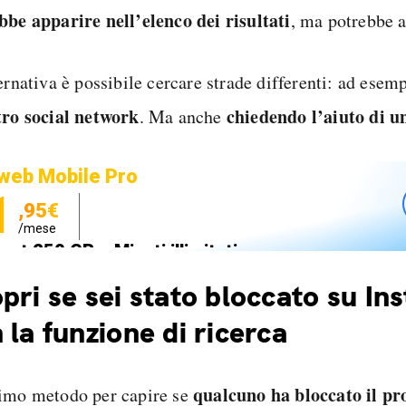
bbe apparire nell’elenco dei risultati
, ma potrebbe a
ernativa è possibile cercare strade differenti: ad esem
tro social network
chiedendo l’aiuto di 
. Ma anche
web Mobile Pro
1
,95€
/mese
net 250 GB e Minuti illimitati
zione SIM GRATIS
pri se sei stato bloccato su In
 la funzione di ricerca
qualcuno ha bloccato il pr
imo metodo per capire se