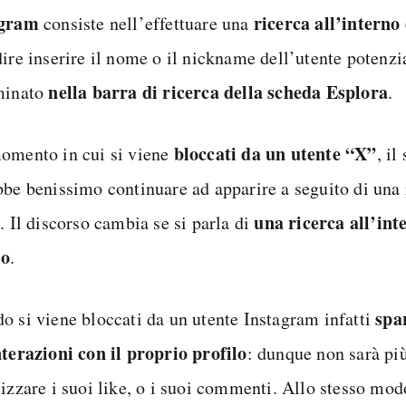
agram
ricerca all’interno 
consiste nell’effettuare una
dire inserire il nome o il nickname dell’utente potenz
nella barra di ricerca della scheda Esplora
minato
.
bloccati da un utente “X”
omento in cui si viene
, i
bbe benissimo continuare ad apparire a seguito di una r
una ricerca all’int
. Il discorso cambia se si parla di
lo
.
spa
o si viene bloccati da un utente Instagram infatti
nterazioni con il proprio profilo
: dunque non sarà più
lizzare i suoi like, o i suoi commenti. Allo stesso mo