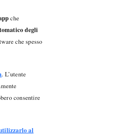
 app
che
tomatico degli
oftware che spesso
a
. L’utente
iamente
ebbero consentire
tilizzarlo al