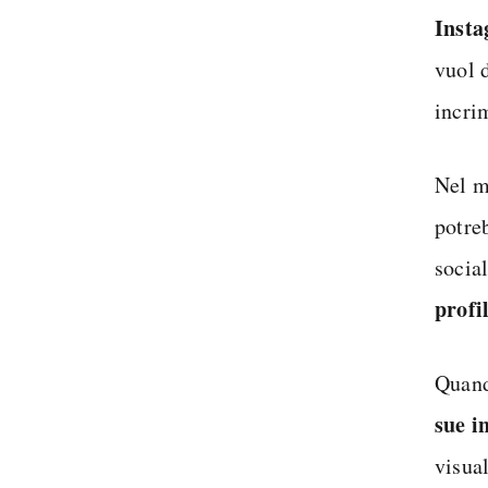
Inst
vuol 
incri
Nel m
potre
social
profi
Quand
sue i
visua