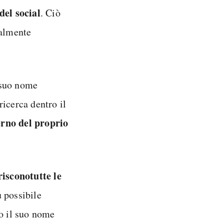
del social
. Ciò
ialmente
l suo nome
icerca dentro il
erno del proprio
riscono
tutte le
 possibile
do il suo nome