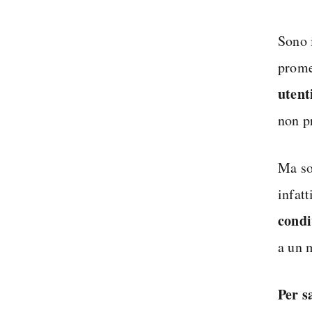
Sono 
prome
utent
non p
Ma sop
infatt
condi
a un 
Per s