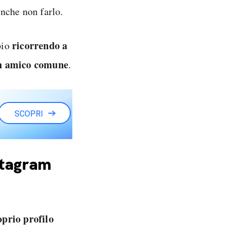
nche non farlo.
ricorrendo a
pio
un amico comune
.
SCOPRI
stagram
oprio profilo