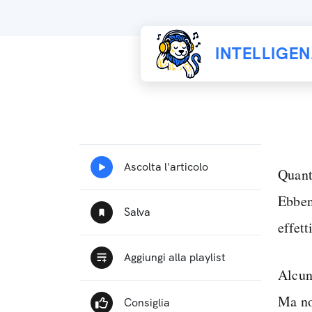
INTELLIGE
Quante
Ebben
effet
Alcun
Ma non