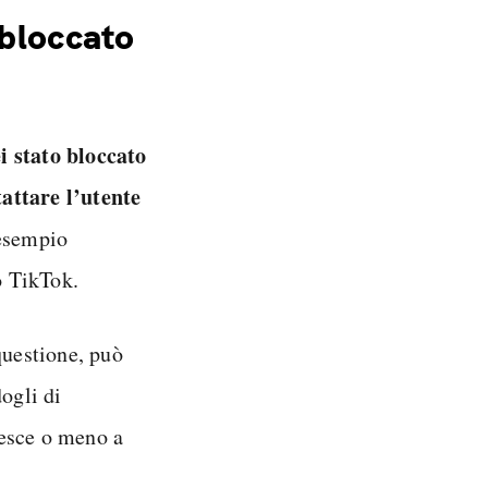
 bloccato
ei stato bloccato
attare l’utente
 esempio
o TikTok.
questione, può
ogli di
iesce o meno a