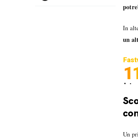
potre
In alt
un al
Fast
1
Inter
Spedi
Sco
con
Un pr