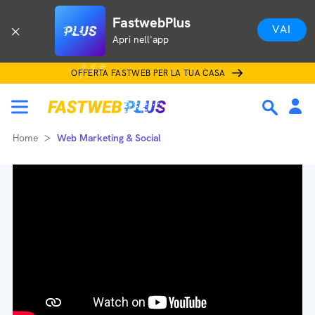
FastwebPlus
VAI
Apri nell'app
OFFERTA FASTWEB PER LA TUA CASA
Home
Web Marketing & Social