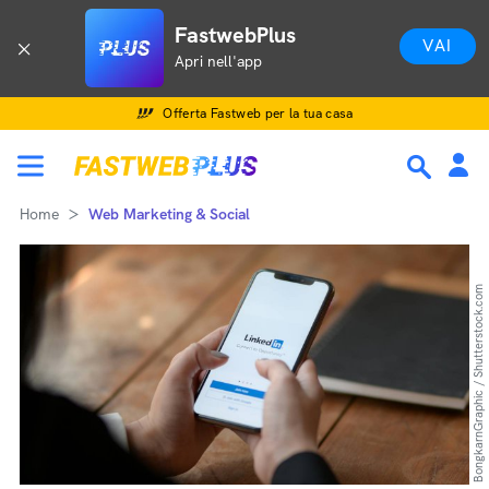
FastwebPlus
VAI
Apri nell'app
Offerta Fastweb per la tua casa
Home
Web Marketing & Social
BongkarnGraphic / Shutterstock.com