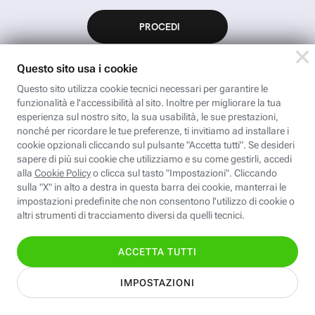
App FastwebPlus
Un'app unica per
conoscere, informare,
ispirare
Seguici