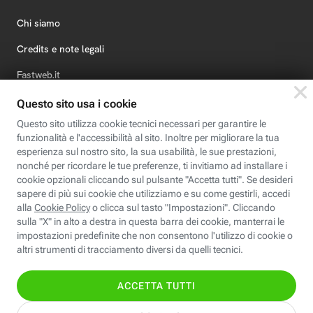
Chi siamo
Credits e note legali
Fastweb.it
Formazione
Fastweb Digital Academy
STEP FuturAbility District
Insieme, siamo futuro
© Fastweb SpA 2026 - P.IVA 12878470157