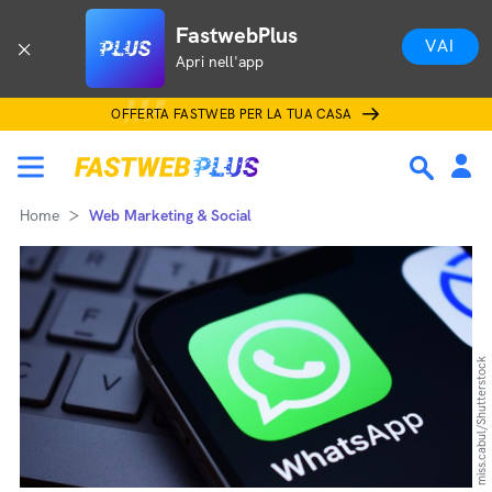
FastwebPlus
VAI
Apri nell'app
OFFERTA FASTWEB PER LA TUA CASA
Home
Web Marketing & Social
miss.cabul/Shutterstock