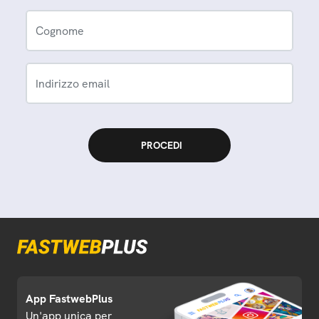
Cognome
Indirizzo email
App FastwebPlus
Un'app unica per