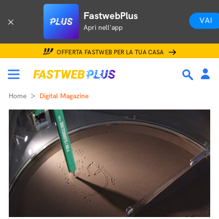
FastwebPlus
VAI
Apri nell'app
OFFERTA FASTWEB PER LA TUA CASA
Home
Digital Magazine