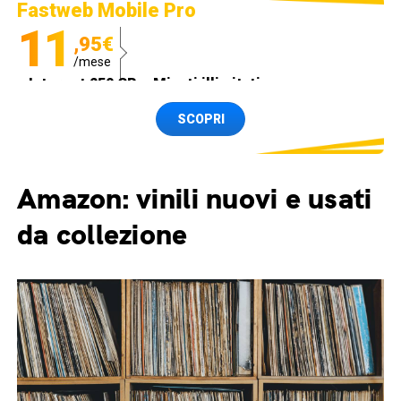
Fastweb Mobile Pro
11
,95€
/mese
Internet 250 GB e Minuti illimitati
Spedizione SIM GRATIS
SCOPRI
Amazon: vinili nuovi e usati
da collezione