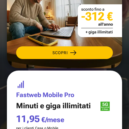
sconto fino a
-312 €
all'anno
+ giga illimitati
SCOPRI
Fastweb Mobile Pro
Minuti e
giga illimitati
11,95
€/mese
per i clienti Casa o Mobile