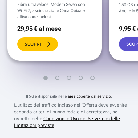
Fibra ultraveloce, Modem Seven con
150 GB e mi
Wi‑Fi 7, assicurazione Casa Quixa e
Anche in 
attivazione inclusi.
29
,95 €
al mese
9
,95 €
SCOPRI
SCOP
Il 5G è disponibile nelle
aree coperte dal servizio
.
L’utilizzo del traffico incluso nell’Offerta deve avvenire
secondo criteri di buona fede e di correttezza, nel
rispetto delle
Condizioni d’Uso del Servizio e delle
limitazioni previste
.