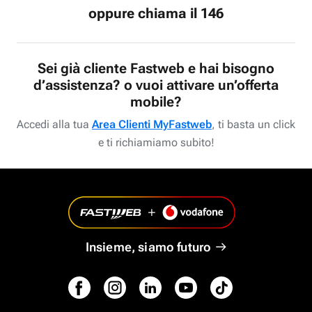
oppure chiama il 146
Sei già cliente Fastweb e hai bisogno
d’assistenza? o vuoi attivare un’offerta
mobile?
Accedi alla tua
Area Clienti MyFastweb
, ti basta un click
e ti richiamiamo subito!
Insieme, siamo futuro