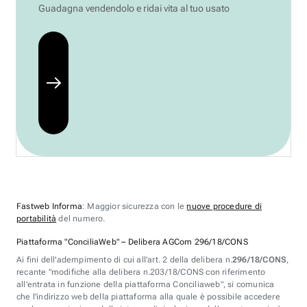
Guadagna vendendolo e ridai vita al tuo usato
Fastweb Informa
: Maggior sicurezza con le
nuove procedure di
portabilità
del numero.
Piattaforma "ConciliaWeb" – Delibera AGCom 296/18/CONS
Ai fini dell'adempimento di cui all'art. 2 della delibera n.
296/18/CONS
,
recante "modifiche alla delibera n.203/18/CONS con riferimento
all'entrata in funzione della piattaforma Conciliaweb", si comunica
che l'indirizzo web della piattaforma alla quale è possibile accedere