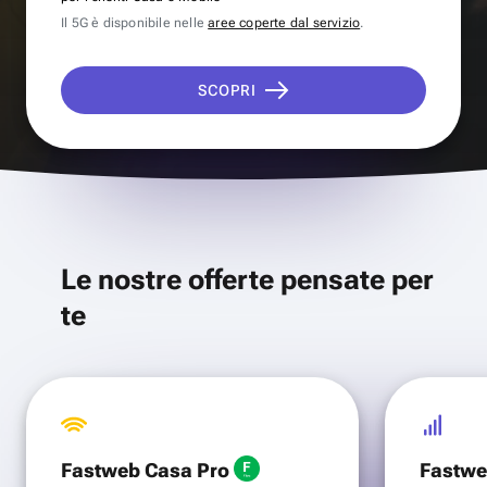
Il 5G è disponibile nelle
aree coperte dal servizio
.
SCOPRI
Le nostre offerte pensate per
te
Fastweb Casa Pro
Fastwe