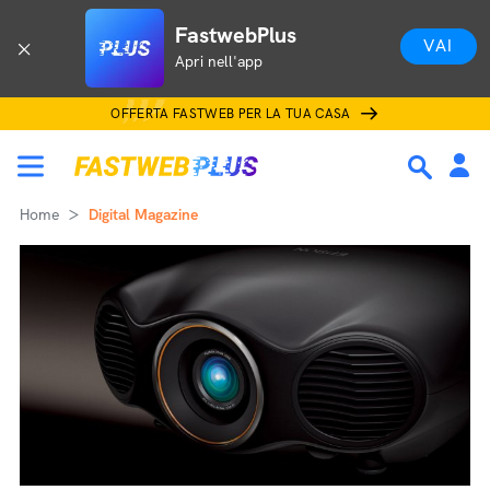
FastwebPlus
VAI
Apri nell'app
OFFERTA FASTWEB PER LA TUA CASA
Home
Digital Magazine