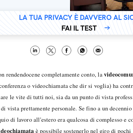
LA TUA PRIVACY È DAVVERO AL S
FAI IL TEST
videocomu
on rendendocene completamente conto, la
conferenza o videochiamata che dir si voglia) ha contr
re le vite di tutti noi, sia da un punto di vista profes
 di vista prettamente personale. Se fino a un decennio 
quio di lavoro all'estero era qualcosa di complesso e c
ideochiamata
è possibile sostenerlo nel giro di pochi 