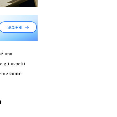
SCOPRI
hé una
 gli aspetti
come
ieme
a