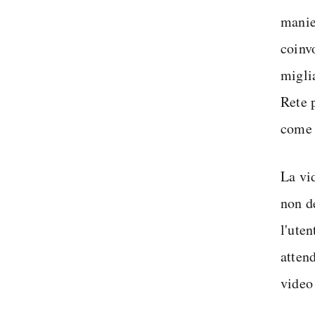
manie
coinvo
migli
Rete 
come s
La vi
non de
l'uten
atten
video