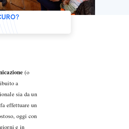
ICURO?
nicazione
(o
ibuito a
sionale sia da un
fa effettuare un
ostoso, oggi con
giorni e in