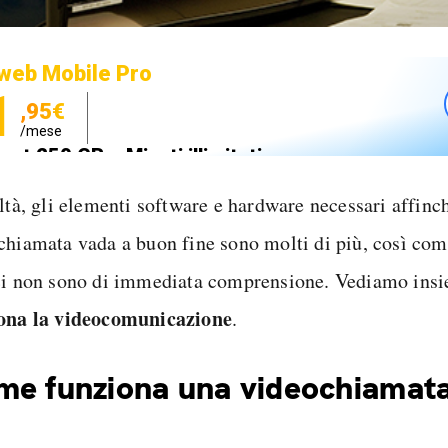
web Mobile Pro
1
,95€
/mese
net 250 GB e Minuti illimitati
zione SIM GRATIS
altà, gli elementi software e hardware necessari affinc
chiamata vada a buon fine sono molti di più, così come
ci non sono di immediata comprensione. Vediamo ins
ona la videocomunicazione
.
e funziona una videochiamat