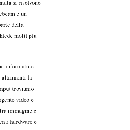
mata si risolvono
webcam e un
arte della
hiede molti più
ema informatico
 altrimenti la
input troviamo
rgente video e
ostra immagine e
nenti hardware e