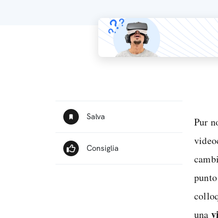
Pur n
video
cambia
punto
collo
v
una