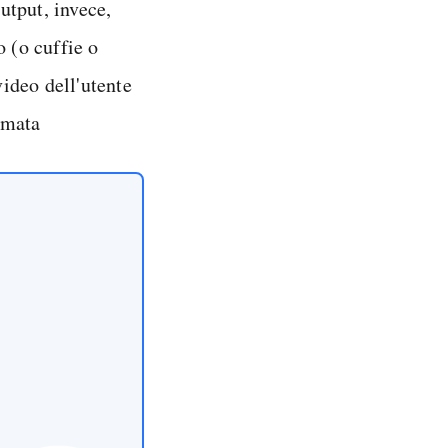
utput, invece,
 (o cuffie o
video dell'utente
iamata
!