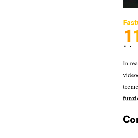
Fast
1
Inter
Spedi
In re
video
tecni
funzi
Com