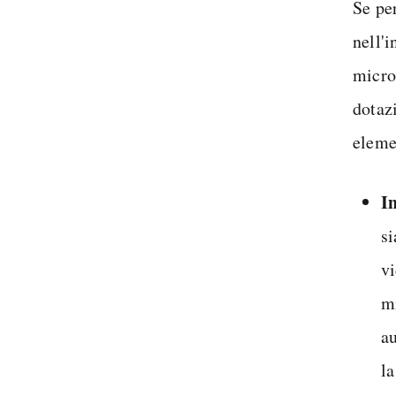
Se pe
nell'
micro
dotaz
elemen
I
si
vi
mi
au
la