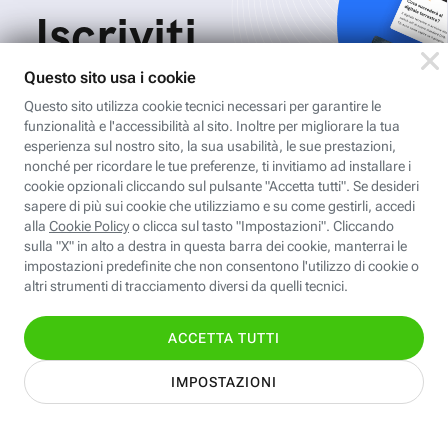
Iscriviti
all'area
personale
Per ricevere Newsletter, scaricare eBook,
creare playlist vocali e accedere ai corsi
della Fastweb Digital Academy a te
dedicati.
Leggi l'informativa
Nome