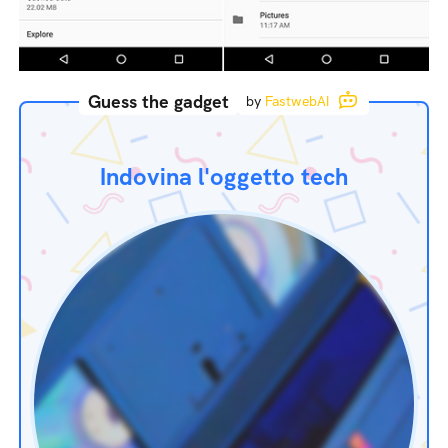
Guess the gadget
by
FastwebAI
Indovina l'oggetto tech