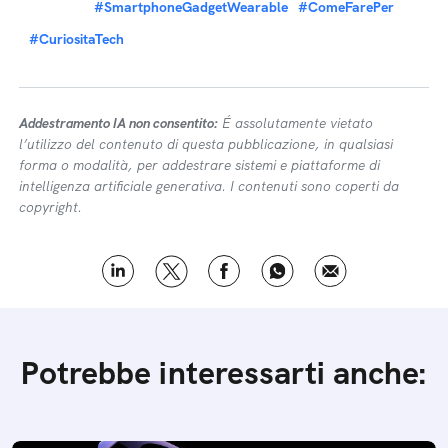
#SmartphoneGadgetWearable
#ComeFarePer
#CuriositaTech
Addestramento IA non consentito:
É assolutamente vietato
l’utilizzo del contenuto di questa pubblicazione, in qualsiasi
forma o modalità, per addestrare sistemi e piattaforme di
intelligenza artificiale generativa. I contenuti sono coperti da
copyright.
Potrebbe interessarti anche: