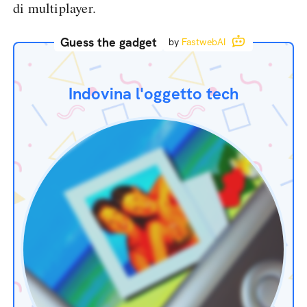
di multiplayer.
Guess the gadget
by
FastwebAI
Indovina l'oggetto tech