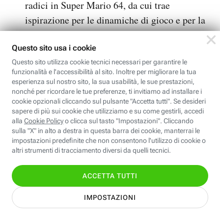
radici in Super Mario 64, da cui trae
ispirazione per le dinamiche di gioco e per la
ricchezza dei contenuti. Ma anche gli altri
videogame di Super Mario sono una fonte da
cui EPD Tokio ha attinto per caratterizzare i
vari regni e le missioni presenti nel gioco. Il
videogioco offre una quantità praticamente
infinita di cose da fare e anche dopo aver
completato la trama principale si dovrà
continuare a giocare per portare a termine le
missioni secondarie. Un gioco di cui è difficile
non innamorarsi e uno dei platform più
Ne è convinto
eclettici e belli di sempre.
Francesco Fossetti di Everyeye.it
che non fa
nulla per nasconderlo all'interno della propria