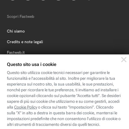
Scopri Fastweb
Chi siamo
Credits e note legali
Fastweb.it
Formazione
Fastweb Digital Academy
STEP FuturAbility District
Insieme, siamo futuro