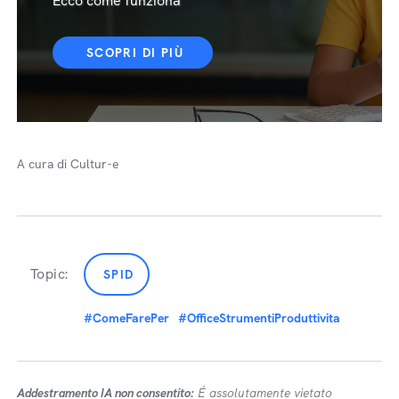
Ecco come funziona
SCOPRI DI PIÙ
A cura di Cultur-e
Topic:
SPID
#ComeFarePer
#OfficeStrumentiProduttivita
Addestramento IA non consentito:
É assolutamente vietato