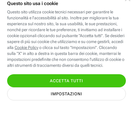
Scopri Fastweb
Chi siamo
Credits e note legali
Fastweb.it
Formazione
Fastweb Digital Academy
STEP FuturAbility District