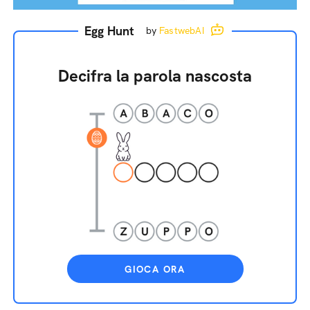
Egg Hunt
by
FastwebAI
Decifra la parola nascosta
GIOCA ORA