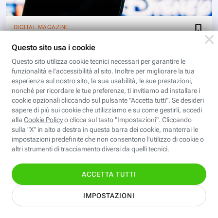
DIGITAL MAGAZINE
Perché Disney+ ha rimosso 4K e
HDR dall’abbonamento Premium in
Italia
Disney+ ha rimosso il 4K e l’HDR dall’abbonamento
Premium anche in Italia. Ecco perché è successo e
cosa cambia per gli abbonati alla piattaforma di
streaming
Scopri i corsi gratuiti della
Fastweb Digital Academy