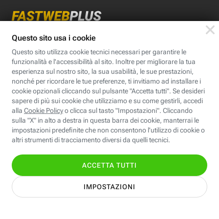
App FastwebPlus
Un'app unica per
conoscere, informare,
ispirare
Seguici
Scopri Fastweb