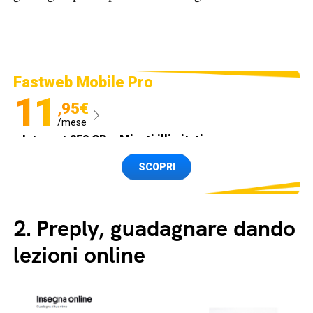
Fastweb Mobile Pro
11
,95€
/mese
Internet 250 GB e Minuti illimitati
Spedizione SIM GRATIS
SCOPRI
2.
Preply, guadagnare dando
lezioni online