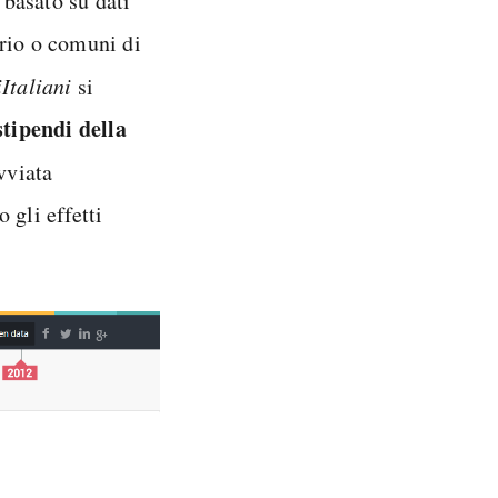
basato su dati
orio o comuni di
Italiani
si
stipendi della
vviata
 gli effetti