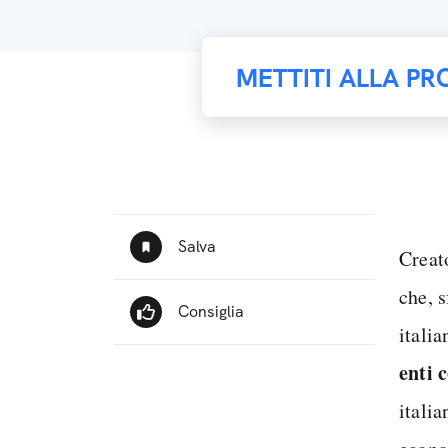
METTITI ALLA PR
Creat
che, 
itali
enti 
italia