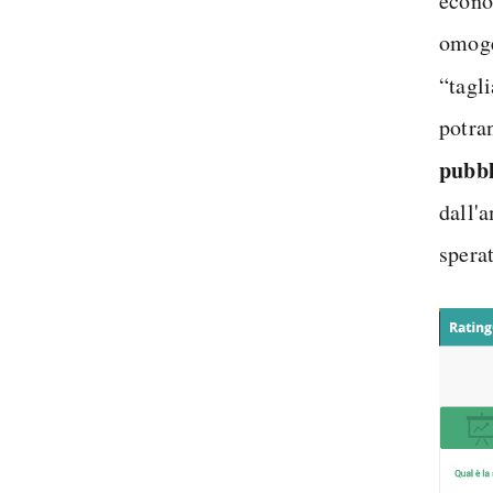
econo
omoge
“tagli
potra
pubbl
dall'
sperat