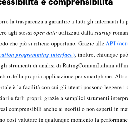
essibilità e comprensibilità
rio la trasparenza a garantire a tutti gli internauti la p
ere agli stessi
open data
utilizzati dalla
startup
romana
API (acr
odo che più si ritiene opportuno. Grazie alle
cation programming interface
)
, inoltre, chiunque può
 gli strumenti di analisi di RatingComuniItaliani all'i
web o della propria applicazione per smartphone. Altro
rtale è la facilità con cui gli utenti possono leggere 
iari e farli propri: grazie a semplici strumenti interpre
resi comprensibili anche ai neofiti o non esperti in ma
no così valutare in qualunque momento la performanc