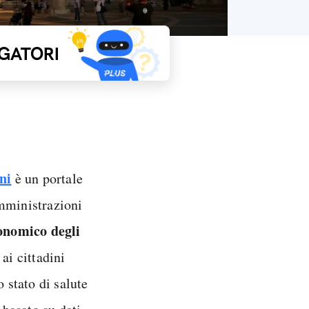
GATORI
ni
è un portale
mministrazioni
conomico degli
 ai cittadini
 stato di salute