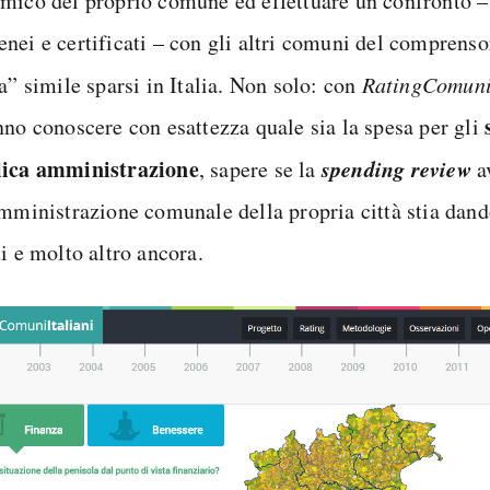
mico del proprio comune ed effettuare un confronto – 
nei e certificati – con gli altri comuni del comprens
a” simile sparsi in Italia. Non solo: con
RatingComuni
nno conoscere con esattezza quale sia la spesa per gli
ica amministrazione
spending review
, sapere se la
a
amministrazione comunale della propria città stia dando
i e molto altro ancora.