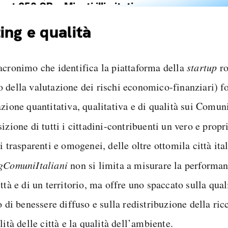
net 250 GB e Minuti illimitati
zione SIM GRATIS
ing e qualità
acronimo che identifica la piattaforma della
startup
ro
 della valutazione dei rischi economico-finanziari) f
zione quantitativa, qualitativa e di qualità sui Comuni
izione di tutti i cittadini-contribuenti un vero e prop
i trasparenti e omogenei, delle oltre ottomila città ita
gComuniItaliani
non si limita a misurare la performa
ttà e di un territorio, ma offre uno spaccato sulla quali
o di benessere diffuso e sulla redistribuzione della ric
lità delle città e la qualità dell’ambiente.