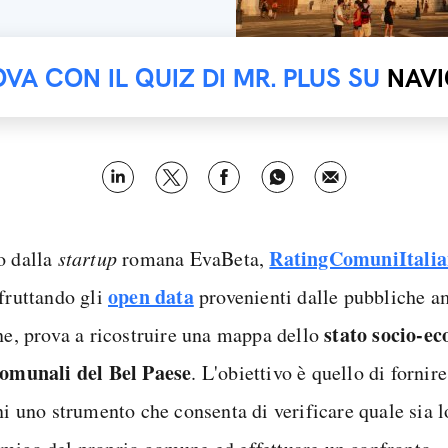
OVA CON IL QUIZ DI MR. PLUS SU
NAVI
RatingComuniItalia
o dalla
startup
romana EvaBeta,
open data
sfruttando gli
provenienti dalle pubbliche a
stato socio-e
ane, prova a ricostruire una mappa dello
comunali del Bel Paese
. L'obiettivo è quello di fornire
ni uno strumento che consenta di verificare quale sia lo