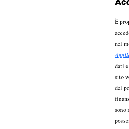
Acc
È prop
acced
nel m
Appli
dati e
sito 
del po
finanz
sono 
posso