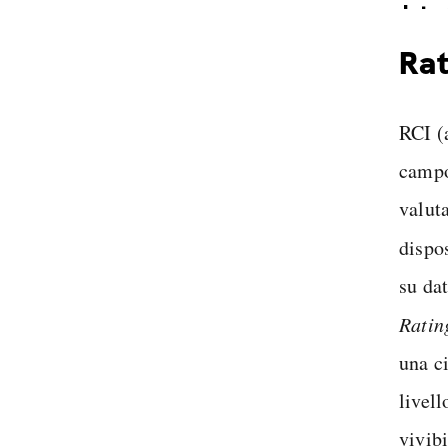
Inter
Spedi
Rat
RCI (
campo
valuta
dispos
su dat
Ratin
una ci
livell
vivibi