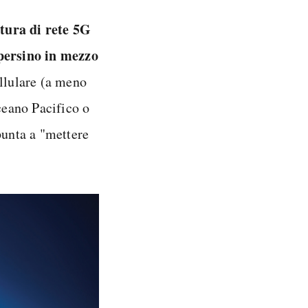
tura di rete 5G
 persino in mezzo
ellulare (a meno
oceano Pacifico o
punta a "mettere