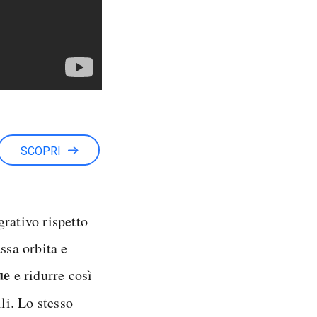
SCOPRI
rativo rispetto
assa orbita e
ue
e ridurre così
li. Lo stesso