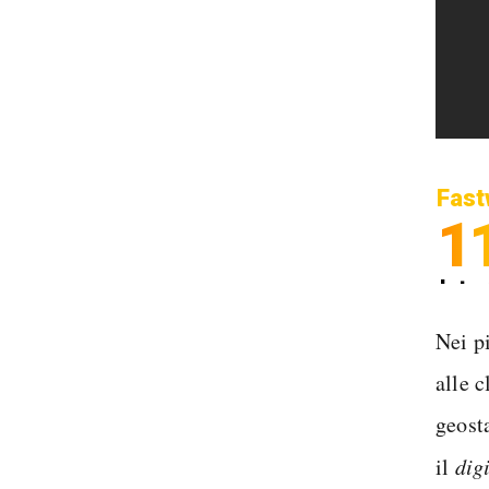
Fast
1
Inter
Spedi
Nei p
alle c
geost
il
dig