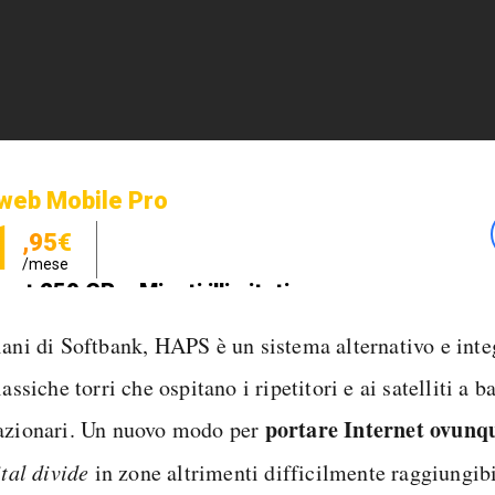
web Mobile Pro
1
,95€
/mese
net 250 GB e Minuti illimitati
zione SIM GRATIS
iani di Softbank, HAPS è un sistema alternativo e integ
lassiche torri che ospitano i ripetitori e ai satelliti a b
portare Internet ovunq
azionari. Un nuovo modo per
ital divide
in zone altrimenti difficilmente raggiungibi