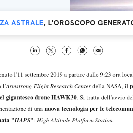
NZA ASTRALE
, L'OROSCOPO GENERATO
nuto l'11 settembre 2019 a partire dalle 9:23 ora local
p
 l'
Armstrong Flight Research Center
della NASA, il
del gigantesco drone HAWK30
. Si tratta dell'avvio de
nuova tecnologia per le telecomun
mentazione di una
ata "
HAPS
"
:
High Altitude Platform Station
.