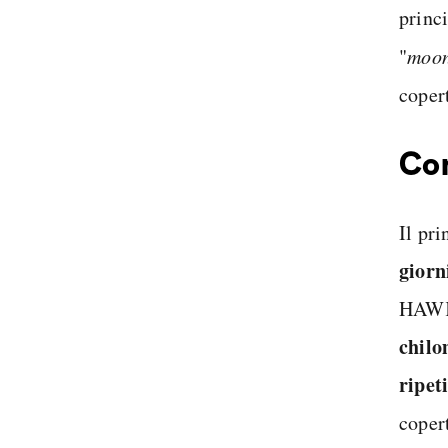
princ
"
moon
coper
Com
Il pr
giorn
HAWK3
chilo
ripeti
coper