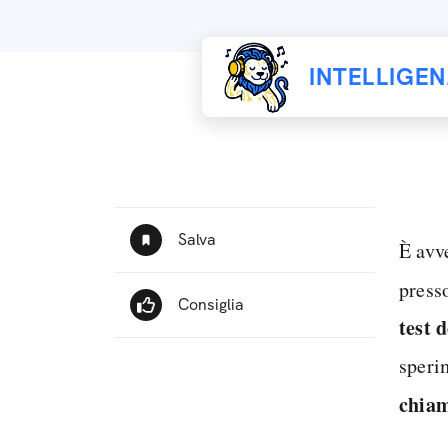
INTELLIGE
È avve
presso
test 
speri
chiam