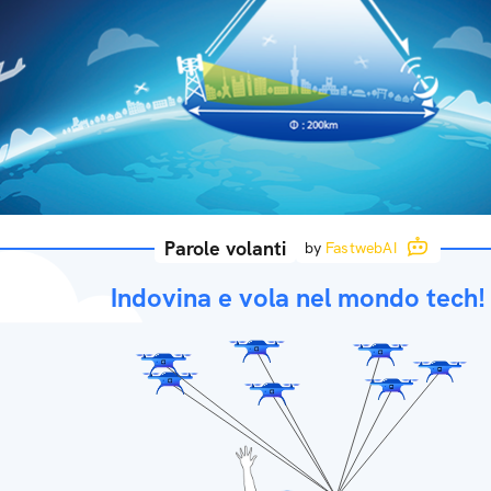
Parole volanti
by
FastwebAI
Indovina e vola nel mondo tech!