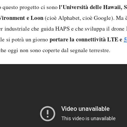
l'Università delle Hawaii, 
o questo progetto ci sono
Vironment e Loon
(cioè Alphabet, cioè Google). Ma è
er industriale che guida HAPS e che sviluppa il dron
portare la connettività LTE e
ale si potrà un giorno
he oggi non sono coperte dal segnale terrestre.