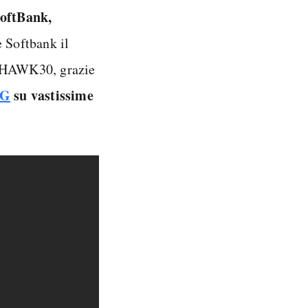
SoftBank,
 Softbank il
e HAWK30, grazie
5G
su vastissime