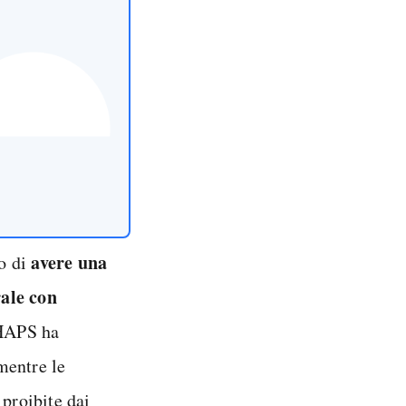
avere una
o di
rale con
HAPS ha
mentre le
proibite dai