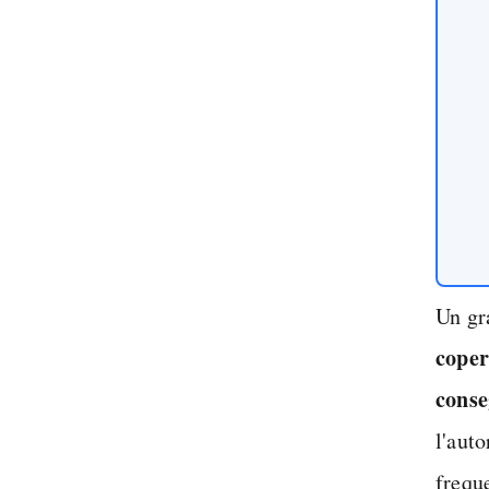
Un gr
coper
conse
l'aut
frequ