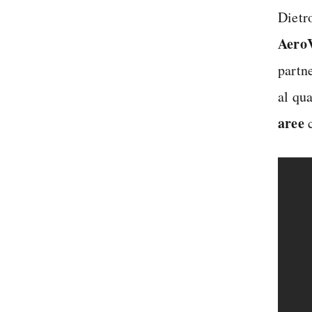
Dietr
Aero
partn
al qu
aree
c