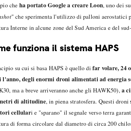
ha portato Google a creare Loon
ipio che
, uno dei su
shot
" che sperimenta l'utilizzo di palloni aerostatici 
tura Interne in alcune zone del Sud America e del sud-
e funziona il sistema HAPS
far volare, 24 
incipio su cui si basa HAPS è quello di
i l'anno, degli enormi droni alimentati ad energia s
a c
0, ma a breve arriveranno anche gli HAWK50),
metri di altitudine
, in piena stratosfera. Questi droni
tori cellular
i e "sparano" il segnale verso terra garan
tura di forma circolare dal diametro di circa 200 chilo