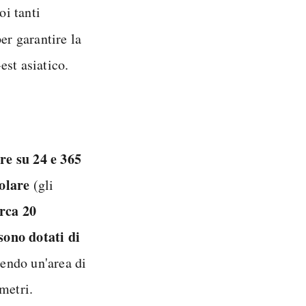
oi tanti
per garantire la
est asiatico.
ore su 24 e 365
olare
(gli
irca 20
sono dotati di
tendo un'area di
metri.