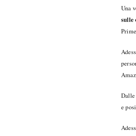
Una v
sulle 
Prime
Adess
person
Amaz
Dall
e pos
Adess