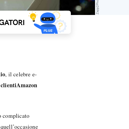
GATORI
lio
, il celebre e-
clienti
Amazon
i
ro complicato
e quell’occasione