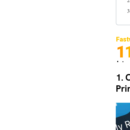
Fast
1
Inter
Spedi
1.
C
Pri