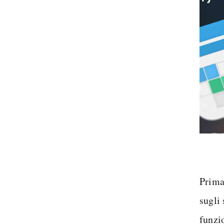
Prima
sugli
funzi