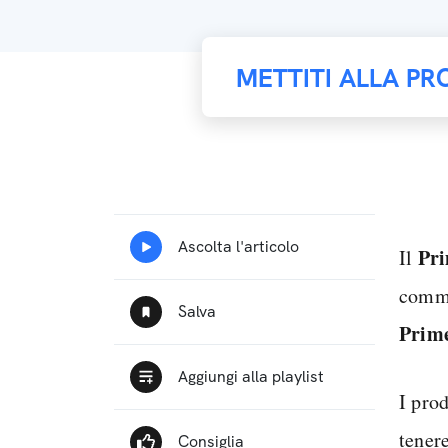
METTITI ALLA PR
Pr
Il
comme
Prim
I pro
tenere