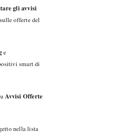
itare gli avvisi
sulle offerte del
g
e
positivi smart di
Avvisi Offerte
 su
etto nella lista