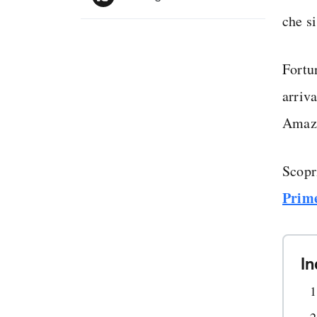
che s
Fortu
arriv
Amaz
Scop
Prime
In