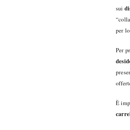
di
sui
“coll
per l
Per p
desid
presen
offert
È imp
carre