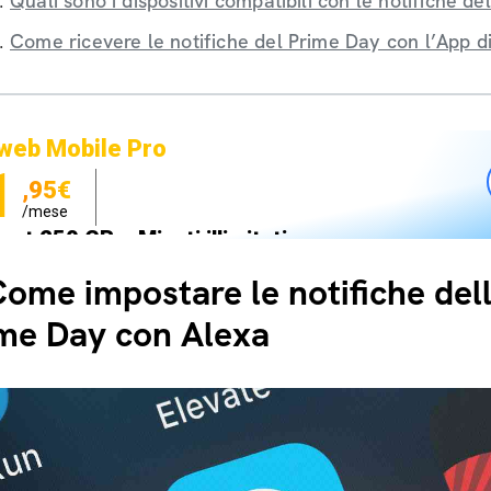
Quali sono i dispositivi compatibili con le notifiche d
Come ricevere le notifiche del Prime Day con l’App 
web Mobile Pro
1
,95€
/mese
net 250 GB e Minuti illimitati
zione SIM GRATIS
ome impostare le notifiche dell
me Day con Alexa