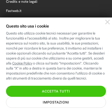
Credits e note legali
Fastweb.it
Formazione
Fastweb Digital Academy
STEP FuturAbility District
Insieme, siamo futuro
© Fastweb SpA 2026 - P.IVA 12878470157
Informativa
Cookie
Modifica
Dichiarazione di
Privacy
Policy
preferenze cookie
Accessibilità