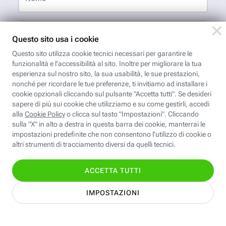
Cognome
Indirizzo email
App FastwebPlus