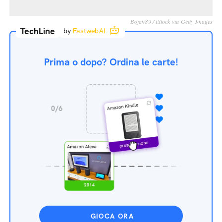
Bojan89 / iStock via Getty Images
TechLine
by
FastwebAI
Prima o dopo? Ordina le carte!
GIOCA ORA