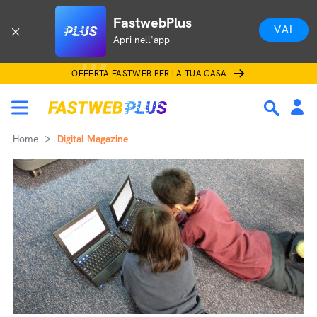
FastwebPlus
VAI
Apri nell'app
OFFERTA FASTWEB PER LA TUA CASA
Home
Digital Magazine