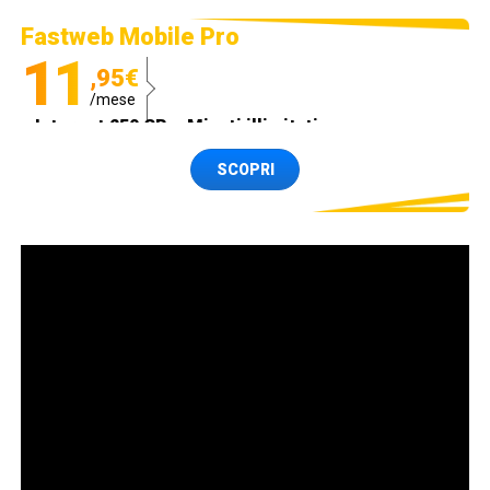
Fastweb Mobile Pro
11
,95€
/mese
Internet 250 GB e Minuti illimitati
Spedizione SIM GRATIS
SCOPRI