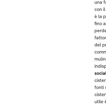
una f
con i
è la 
fino a
perde
fatto
del p
comme
mulin
indis
socia
ciste
fonti
ciste
utile