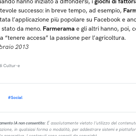
ando hanno iniziato a diffondersi, i
giochi di fattor
tevole successo: in breve tempo, ad esempio,
Farm
tata l’applicazione più popolare su Facebook e an
 stato da meno.
Farmerama
e gli altri hanno, poi, 
a “tenere accesa” la passione per l’agricoltura.
braio 2013
di Cultur-e
#Social
amento IA non consentito:
É assolutamente vietato l’utilizzo del contenut
azione, in qualsiasi forma o modalità, per addestrare sistemi e piattafor
ale generativa. I contenuti sono coperti da copyright.