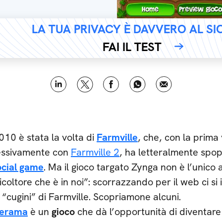
LA TUA PRIVACY È DAVVERO AL S
FAI IL TEST
010 è stata la volta di
Farmville
, che, con la prima
essivamente con
Farmville 2
, ha letteralmente spo
ocial game
. Ma il gioco targato Zynga non è l’unico a
ricoltore che è in noi”: scorrazzando per il web ci si
 “cugini” di Farmville. Scopriamone alcuni.
erama
è un
gioco
che dà l’opportunità di diventare 