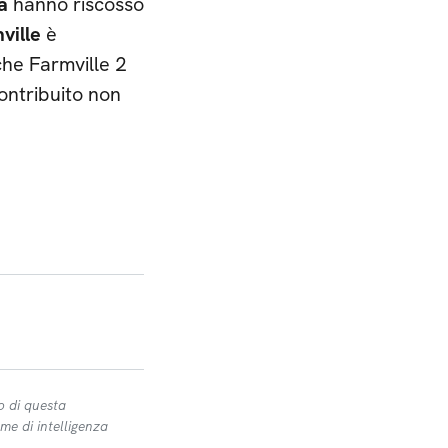
ia
hanno riscosso
ville
è
che Farmville 2
contribuito non
o di questa
me di intelligenza