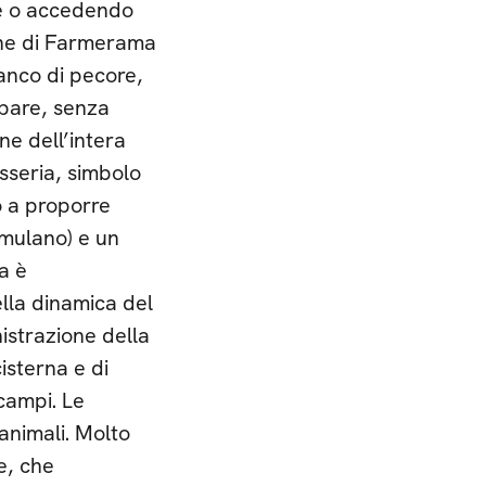
ne o accedendo
che di Farmerama
ranco di pecore,
upare, senza
one dell’intera
asseria, simbolo
o a proporre
mulano) e un
a è
lla dinamica del
istrazione della
isterna e di
 campi. Le
animali. Molto
e, che