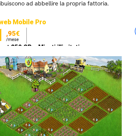
ibuiscono ad abbellire la propria fattoria.
web Mobile Pro
1
,95€
/mese
net 250 GB e Minuti illimitati
zione SIM GRATIS