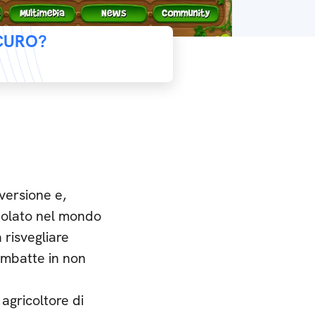
ICURO?
 versione e,
polato nel mondo
 risvegliare
 imbatte in non
agricoltore di