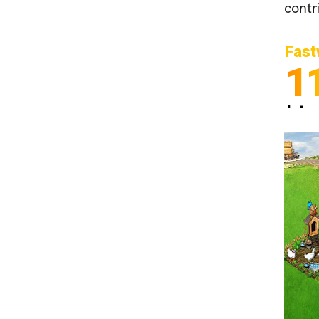
contr
Fast
1
Inter
Spedi