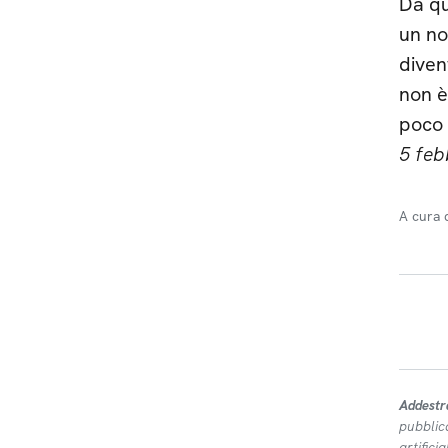
Da qu
un no
diven
non è
poco 
5 feb
A cura 
Addestr
pubblic
artifici