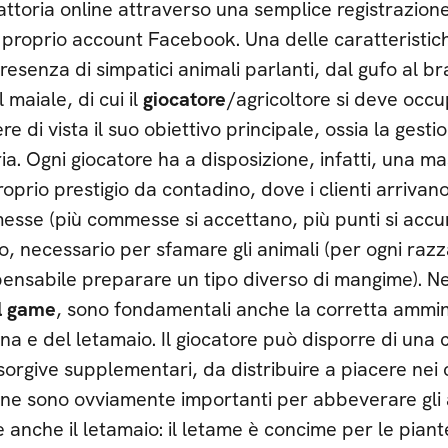
attoria online attraverso una semplice registrazio
l proprio account Facebook. Una delle caratteristi
presenza di simpatici animali parlanti, dal gufo al b
l maiale, di cui il
giocatore
/agricoltore si deve occ
re di vista il suo obiettivo principale, ossia la gesti
ria. Ogni giocatore ha a disposizione, infatti, una m
roprio prestigio da contadino, dove i clienti arrivan
sse (più commesse si accettano, più punti si accu
o, necessario per sfamare gli animali (per ogni razz
pensabile preparare un tipo diverso di mangime). Ne
l game
, sono fondamentali anche la corretta ammin
rna e del letamaio. Il giocatore può disporre di una c
 sorgive supplementari, da distribuire a piacere nei
rne sono ovviamente importanti per abbeverare gli 
 è anche il letamaio: il letame è concime per le piant