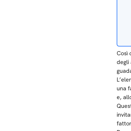
Così 
degli
guada
L’ele
una f
e, al
Quest
invita
fattor