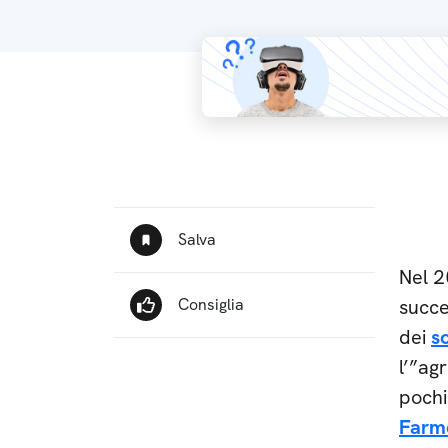
Nel 2
succ
dei
s
l’”ag
pochi
Farm