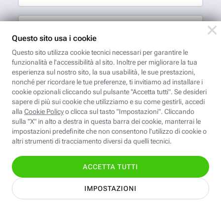
Indirizzo email
App FastwebPlus
Un'app unica per
conoscere, informare,
ispirare