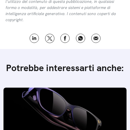
l’utilizzo del contenuto di questa pubblicazione, in qualsiasi
forma o modalità, per addestrare sistemi e piattaforme di
intelligenza artificiale generativa. I contenuti sono coperti da
copyright.
Potrebbe interessarti anche: