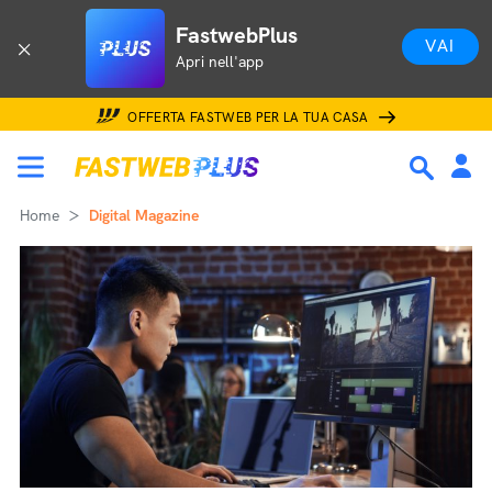
FastwebPlus
VAI
Apri nell'app
OFFERTA FASTWEB PER LA TUA CASA
Home
Digital Magazine